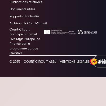
Publications et études
Documents utiles
Rapports d’activités
Archives de Court-Circuit
Court-Circuit
participe au projet
Live Style Europe, co-
financé par le
programme Europe
Creative :
ESP
© 2025 – COURT-CIRCUIT ASBL –
MENTIONS LÉGALES
MEM