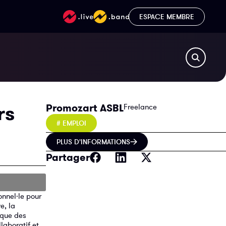
ESPACE MEMBRE
rs
Promozart ASBL
Freelance
# EMPLOI
PLUS D'INFORMATIONS
Partager
onnel·le pour
e, la
tique des
llaboratif et