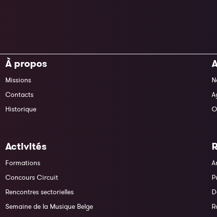
À propos
A
Missions
N
Contacts
A
Historique
O
Activités
Formations
A
Concours Circuit
P
Rencontres sectorielles
D
Semaine de la Musique Belge
R