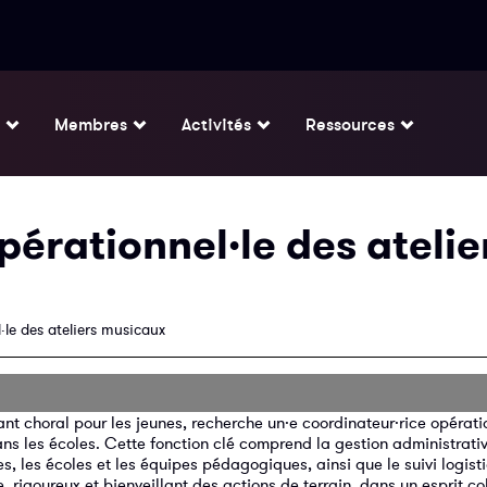
Membres
Activités
Ressources
érationnel·le des atelie
·le des ateliers musicaux
ant choral pour les jeunes, recherche un·e coordinateur·rice opérati
ns les écoles. Cette fonction clé comprend la gestion administrativ
les, les écoles et les équipes pédagogiques, ainsi que le suivi logis
e, rigoureux et bienveillant des actions de terrain, dans un esprit co