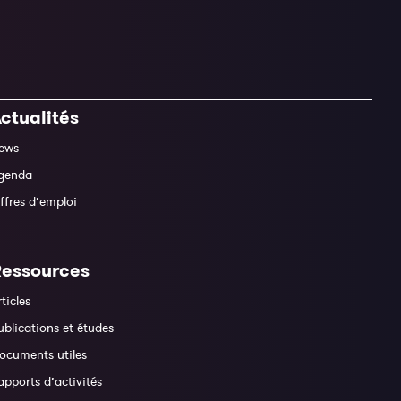
ctualités
ews
genda
ffres d’emploi
Ressources
rticles
ublications et études
ocuments utiles
apports d’activités