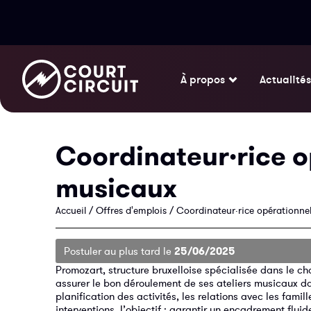
À propos
Actualités
Coordinateur·rice op
musicaux
Accueil
/
Offres d'emplois
/
Coordinateur·rice opérationnel
Postuler au plus tard le
25/06/2025
Promozart, structure bruxelloise spécialisée dans le ch
assurer le bon déroulement de ses ateliers musicaux da
planification des activités, les relations avec les famil
interventions. L’objectif : garantir un encadrement fluid