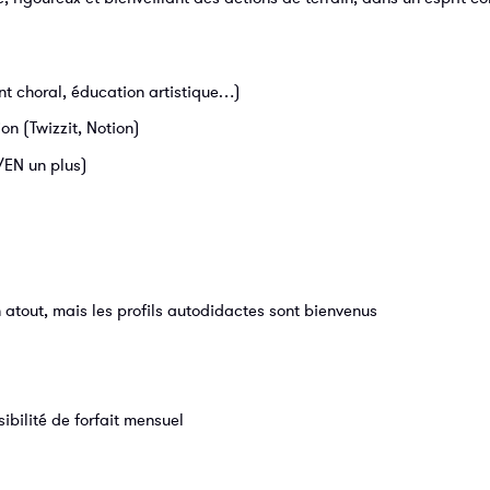
nt choral, éducation artistique…)
on (Twizzit, Notion)
L/EN un plus)
atout, mais les profils autodidactes sont bienvenus
ibilité de forfait mensuel