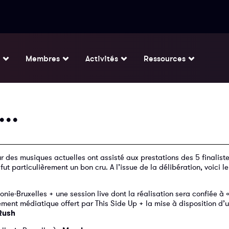
Membres
Activités
Ressources
e…
r des musiques actuelles ont assisté aux prestations des 5 finalist
fut particulièrement un bon cru. A l’issue de la délibération, voici 
nie-Bruxelles + une session live dont la réalisation sera confiée à 
ent médiatique offert par This Side Up + la mise à disposition d’u
Rush