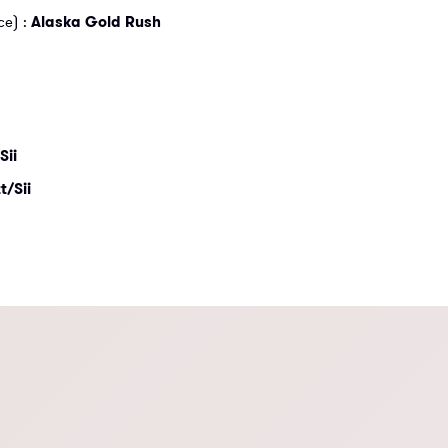
ce) :
Alaska Gold Rush
Sii
t/Sii