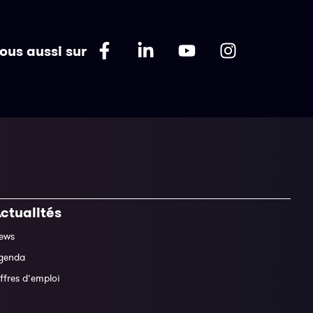
ous aussi sur
ctualités
ews
genda
ffres d’emploi