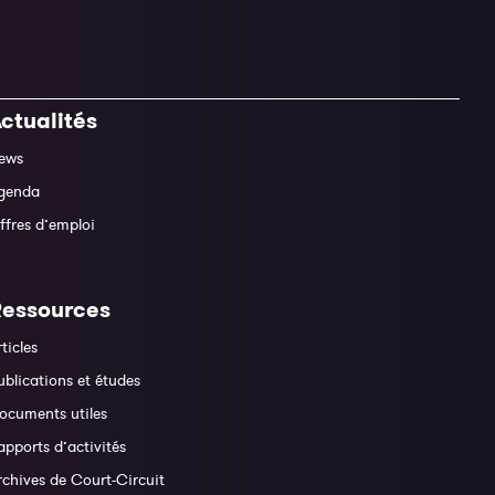
ctualités
ews
genda
ffres d’emploi
Ressources
rticles
ublications et études
ocuments utiles
apports d’activités
rchives de Court-Circuit