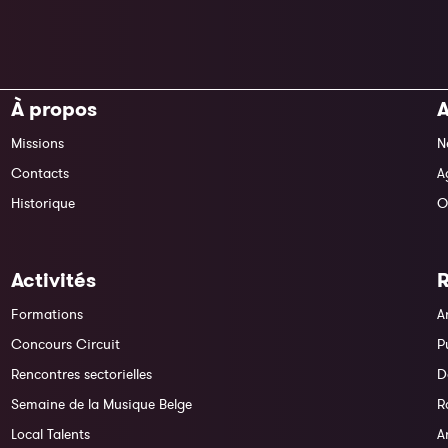
À propos
A
Missions
N
Contacts
A
Historique
O
Activités
Formations
A
Concours Circuit
P
Rencontres sectorielles
D
Semaine de la Musique Belge
R
Local Talents
A