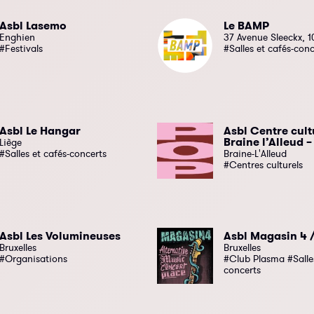
Asbl Lasemo
Le BAMP
Enghien
37 Avenue Sleeckx, 1
#Festivals
#Salles et cafés-conc
Asbl Le Hangar
Asbl Centre cult
Braine l’Alleud –
Liège
#Salles et cafés-concerts
Braine-L'Alleud
#Centres culturels
Asbl Les Volumineuses
Asbl Magasin 4 /
Bruxelles
Bruxelles
#Organisations
#Club Plasma #Salles
concerts