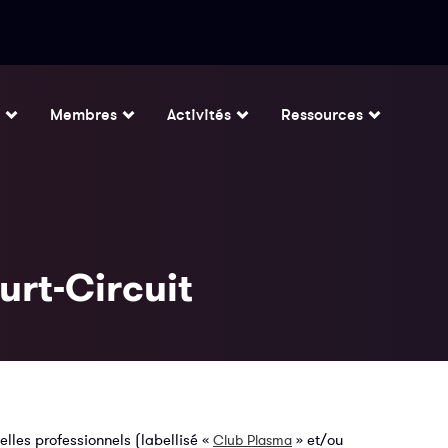
Membres
Activités
Ressources
urt-Circuit
lles professionnels (labellisé «
» et/ou
Club Plasma