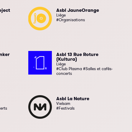
oject
Asbl JauneOrange
Liège
#Organisations
unker
Asbl 13 Rue Roture
(Kultura)
Liège
#Club Plasma #Salles et cafés-
concerts
Asbl La Nature
Vielsam
erts
#Festivals