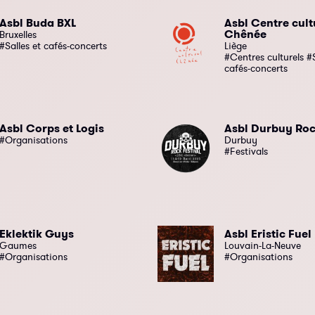
Asbl Buda BXL
Asbl Centre cult
Chênée
Bruxelles
#Salles et cafés-concerts
Liège
#Centres culturels #S
cafés-concerts
Asbl Corps et Logis
Asbl Durbuy Roc
#Organisations
Durbuy
#Festivals
Eklektik Guys
Asbl Eristic Fuel
Gaumes
Louvain-La-Neuve
#Organisations
#Organisations