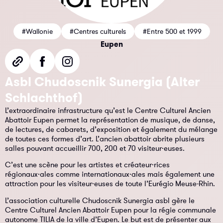
#Wallonie
#Centres culturels
#Entre 500 et 1999
Eupen
Asbl Chudoscnik Sunergia (Alter
Schlachthof)
L’extraordinaire infrastructure qu’est le Centre Culturel Ancien
Abattoir Eupen permet la représentation de musique, de danse,
de lectures, de cabarets, d’exposition et également du mélange
de toutes ces formes d’art. L’ancien abattoir abrite plusieurs
salles pouvant accueillir 700, 200 et 70 visiteur·euses.
C’est une scène pour les artistes et créateur·rices
régionaux·ales comme internationaux·ales mais également une
attraction pour les visiteur·euses de toute l’Eurégio Meuse-Rhin.
L’association culturelle Chudoscnik Sunergia asbl gère le
Centre Culturel Ancien Abattoir Eupen pour la régie communale
autonome TILIA de la ville d’Eupen. Le but est de présenter aux