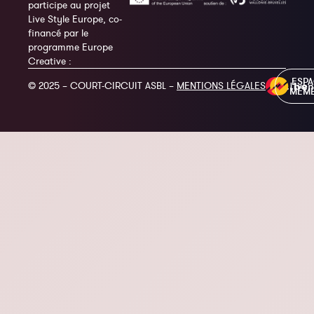
participe au projet
Live Style Europe, co-
financé par le
programme Europe
Creative :
ESP
© 2025 – COURT-CIRCUIT ASBL –
MENTIONS LÉGALES
MEM