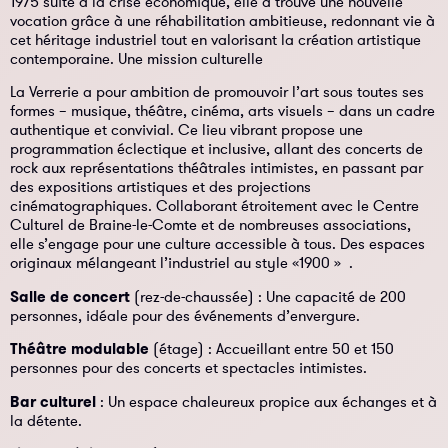
1975 suite à la crise économique, elle a trouvé une nouvelle
vocation grâce à une réhabilitation ambitieuse, redonnant vie à
cet héritage industriel tout en valorisant la création artistique
contemporaine. Une mission culturelle
La Verrerie a pour ambition de promouvoir l’art sous toutes ses
formes – musique, théâtre, cinéma, arts visuels – dans un cadre
authentique et convivial. Ce lieu vibrant propose une
programmation éclectique et inclusive, allant des concerts de
rock aux représentations théâtrales intimistes, en passant par
des expositions artistiques et des projections
cinématographiques. Collaborant étroitement avec le Centre
Culturel de Braine-le-Comte et de nombreuses associations,
elle s’engage pour une culture accessible à tous. Des espaces
originaux mélangeant l’industriel au style «1900 »
.
Salle de concert
(rez-de-chaussée) : Une capacité de 200
personnes, idéale pour des événements d’envergure.
Théâtre modulable
(étage) : Accueillant entre 50 et 150
personnes pour des concerts et spectacles intimistes.
Bar culturel
: Un espace chaleureux propice aux échanges et à
la détente.