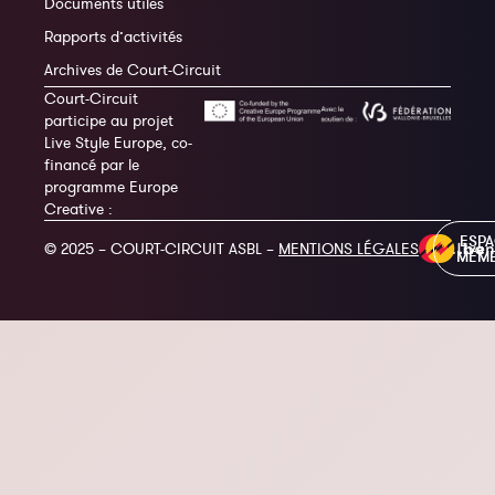
Documents utiles
Rapports d’activités
Archives de Court-Circuit
Court-Circuit
participe au projet
Live Style Europe, co-
financé par le
programme Europe
Creative :
ESP
© 2025 – COURT-CIRCUIT ASBL –
MENTIONS LÉGALES
MEM