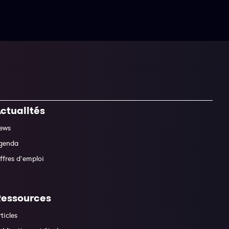
ctualités
ews
genda
ffres d’emploi
Ressources
rticles