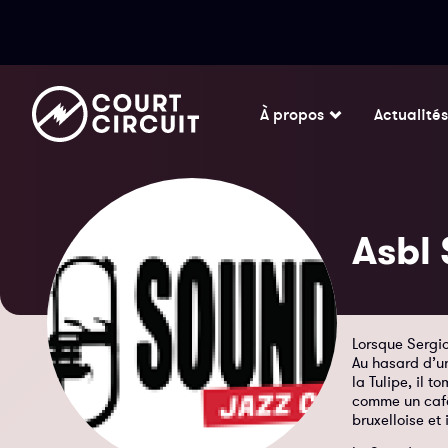
À propos
Actualités
Asbl 
Lorsque Sergio
Au hasard d’u
la Tulipe, il 
comme un café 
bruxelloise et