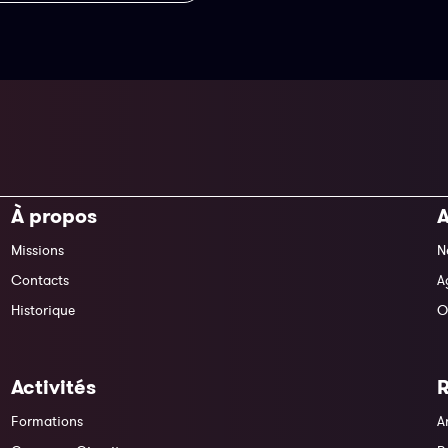
À propos
A
Missions
N
Contacts
A
Historique
O
Activités
Formations
A