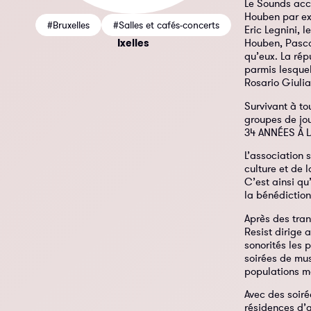
Le Sounds accu
Houben par exe
#Bruxelles
#Salles et cafés-concerts
Eric Legnini, 
Ixelles
Houben, Pasca
qu’eux. La rép
parmis lesquel
Rosario Giulia
Survivant à to
groupes de jou
34 ANNÉES À 
L’association 
culture et de 
C’est ainsi qu
la bénédiction
Après des tran
Resist dirige 
sonorités les 
soirées de mu
populations ma
Avec des soir
résidences d’a