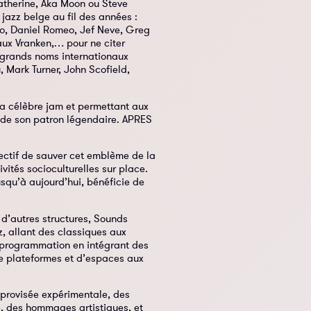
Catherine, Aka Moon ou Steve
jazz belge au fil des années :
aso, Daniel Romeo, Jef Neve, Greg
aux Vranken,… pour ne citer
s grands noms internationaux
 Mark Turner, John Scofield,
 sa célèbre jam et permettant aux
e de son patron légendaire. APRES
bjectif de sauver cet emblème de la
vités socioculturelles sur place.
usqu’à aujourd’hui, bénéficie de
 d’autres structures, Sounds
z, allant des classiques aux
a programmation en intégrant des
e plateformes et d’espaces aux
mprovisée expérimentale, des
e, des hommages artistiques, et