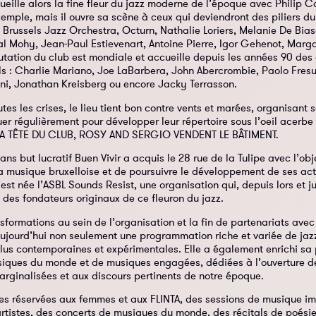
eille alors la fine fleur du jazz moderne de l’époque avec Philip 
mple, mais il ouvre sa scène à ceux qui deviendront des piliers du 
le Brussels Jazz Orchestra, Octurn, Nathalie Loriers, Melanie De Bi
l Mohy, Jean-Paul Estievenart, Antoine Pierre, Igor Gehenot, Marg
utation du club est mondiale et accueille depuis les années 90 de
s : Charlie Mariano, Joe LaBarbera, John Abercrombie, Paolo Fresu,
ni, Jonathan Kreisberg ou encore Jacky Terrasson.
utes les crises, le lieu tient bon contre vents et marées, organisant
er régulièrement pour développer leur répertoire sous l’oeil acerb
LA TÊTE DU CLUB, ROSY AND SERGIO VENDENT LE BÂTIMENT.
sans but lucratif Buen Vivir a acquis le 28 rue de la Tulipe avec l’o
la musique bruxelloise et de poursuivre le développement de ses acti
’est née l’ASBL Sounds Resist, une organisation qui, depuis lors et j
 des fondateurs originaux de ce fleuron du jazz.
sformations au sein de l’organisation et la fin de partenariats avec
aujourd’hui non seulement une programmation riche et variée de jaz
plus contemporaines et expérimentales. Elle a également enrichi s
siques du monde et de musiques engagées, dédiées à l’ouverture d
rginalisées et aux discours pertinents de notre époque.
ées réservées aux femmes et aux FLINTA, des sessions de musique i
rtistes, des concerts de musiques du monde, des récitals de poési