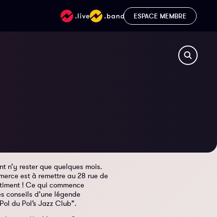
ESPACE MEMBRE
ent n’y rester que quelques mois.
merce est à remettre au 28 rue de
 bâtiment ! Ce qui commence
es conseils d’une légende
“Pol du Pol’s Jazz Club”.