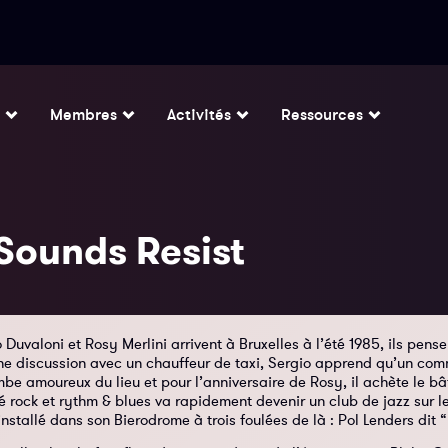
Membres
Activités
Ressources
Sounds Resist
 Duvaloni et Rosy Merlini arrivent à Bruxelles à l’été 1985, ils pens
ne discussion avec un chauffeur de taxi, Sergio apprend qu’un com
tombe amoureux du lieu et pour l’anniversaire de Rosy, il achète le
rock et rythm & blues va rapidement devenir un club de jazz sur l
 installé dans son Bierodrome à trois foulées de là : Pol Lenders dit 