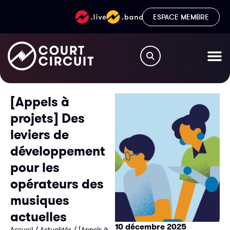
ESPACE MEMBRE
[Appels à
projets] Des
leviers de
développement
pour les
opérateurs des
musiques
actuelles
10 décembre 2025
Accueil
/
Actualités
/
[Appels à