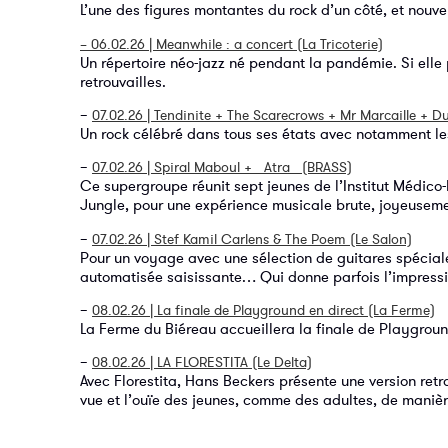
L’une des figures montantes du rock d’un côté, et nouv
– 06.02.26 | Meanwhile : a concert (La Tricoterie)
Un répertoire néo-jazz né pendant la pandémie. Si elle
retrouvailles.
–
07.02.26 | Tendinite + The Scarecrows + Mr Marcaille + D
Un rock célébré dans tous ses états avec notamment les
–
07.02.26 | Spiral Maboul + _Atra_ (BRASS)
Ce supergroupe réunit sept jeunes de l’Institut Médico-
Jungle, pour une expérience musicale brute, joyeuseme
–
07.02.26 | Stef Kamil Carlens & The Poem (Le Salon)
Pour un voyage avec une sélection de guitares spéciale
automatisée saisissante… Qui donne parfois l’impressi
–
08.02.26 | La finale de Playground en direct (La Ferme)
La Ferme du Biéreau accueillera la finale de Playground
–
08.02.26 | LA FLORESTITA (Le Delta)
Avec Florestita, Hans Beckers présente une version retra
vue et l’ouïe des jeunes, comme des adultes, de manièr