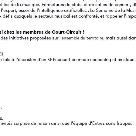
el·les de la musique. Fermetures de clubs et de salles de concert, di
l’export, essor de l’intelligence artificielle… La Semaine de la Mus
 défis auxquels le secteur musical est confronté, et rappeler l’imp
si chez les membres de Court-Circuit !
é des initiatives proposées sur
, mais aussi dan
l’ensemble du territoire
0)
e fois à l’occasion d’un KET-concert en mode cocooning et musique.
.
or
invités surprise de renom ainsi que l’équipe d’Entrez sans frapper.