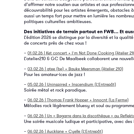
d’affirmer notre soutien aux artistes et aux professionn
découvrabilité pour les artistes émergents, obstacles à 
aussi un temps fort pour mettre en lumière les nombreux
politiques culturelles ambitieuses.
Des initiatives de terrain partout en FWB… Et aus
L’édition 2026 se distingue par la diversité et la qualit
de concerts près de chez vous !
–
01.02.26 | Ket concert + I’m Not Done Cooking (Atelier 21
L’atelier210 & GC De Maalbeek collaborent une nouvell
–
03.02.26 | qtee (be) + Bauke Meersman (Atelier 210)
Pour les amateur·ices de jazz !
–
05.02.26 | Uninspired + Inscendium (L’Entrepôt)
Soirée métal et rock parodique.
–
06.02.26 | Thomas Frank Hopper + Innocnt (La Ferme)
Mélodies rock légèrement bluesy et soul au programme
–
06.02.26 | Un « Bagarre dans la discothèque » au Reflekt
Une soirée musicale ludique et participative, avec des 
–
06.02.26 | Aucklane + Cyelle (L’Entrepôt)