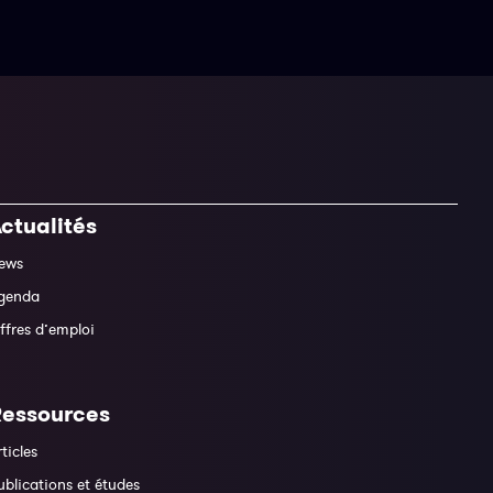
ctualités
ews
genda
ffres d’emploi
Ressources
rticles
ublications et études