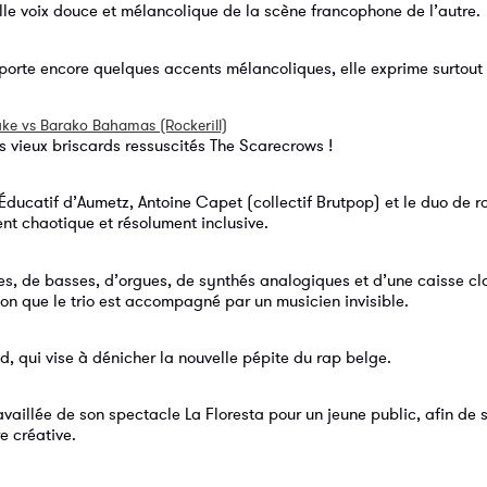
elle voix douce et mélancolique de la scène francophone de l’autre.
 porte encore quelques accents mélancoliques, elle exprime surtout 
uke vs Barako Bahamas (Rockerill)
 vieux briscards ressuscités The Scarecrows !
Éducatif d’Aumetz, Antoine Capet (collectif Brutpop) et le duo de r
nt chaotique et résolument inclusive.
s, de basses, d’orgues, de synthés analogiques et d’une caisse cl
on que le trio est accompagné par un musicien invisible.
, qui vise à dénicher la nouvelle pépite du rap belge.
vaillée de son spectacle La Floresta pour un jeune public, afin de s
e créative.