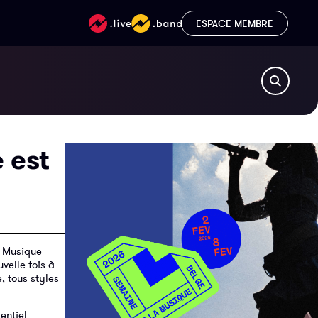
ESPACE MEMBRE
 est
a Musique
velle fois à
, tous styles
entiel