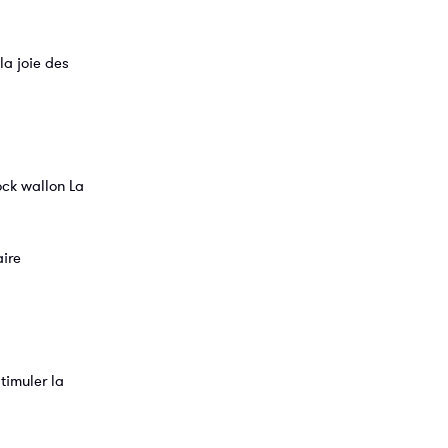
la joie des
ock wallon La
aire
timuler la