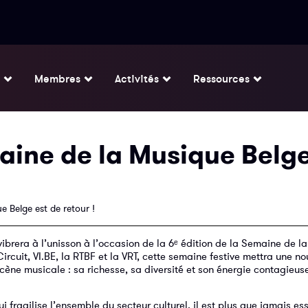
Membres
Activités
Ressources
ine de la Musique Belge
 Belge est de retour !
 vibrera à l’unisson à l’occasion de la 6ᵉ édition de la Semaine de l
rcuit, VI.BE, la RTBF et la VRT, cette semaine festive mettra une nou
 scène musicale : sa richesse, sa diversité et son énergie contagieuse
fragilise l’ensemble du secteur culturel, il est plus que jamais ess