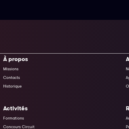
À propos
A
Missions
N
Contacts
A
Historique
O
Activités
Formations
A
Concours Circuit
P