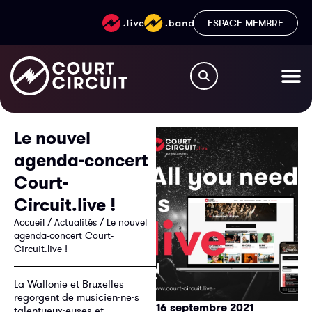
ESPACE MEMBRE
Le nouvel
agenda-concert
Court-
Circuit.live !
Accueil
/
Actualités
/
Le nouvel
agenda-concert Court-
Circuit.live !
La Wallonie et Bruxelles
regorgent de musicien·ne·s
16 septembre 2021
talentueux·euses et