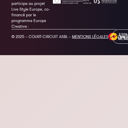
participe au projet
Live Style Europe, co-
financé par le
programme Europe
Creative :
ESP
© 2025 – COURT-CIRCUIT ASBL –
MENTIONS LÉGALES
MEM