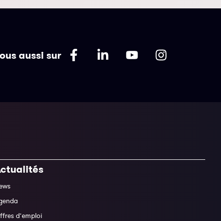
ous aussi sur
ctualités
ews
genda
ffres d’emploi