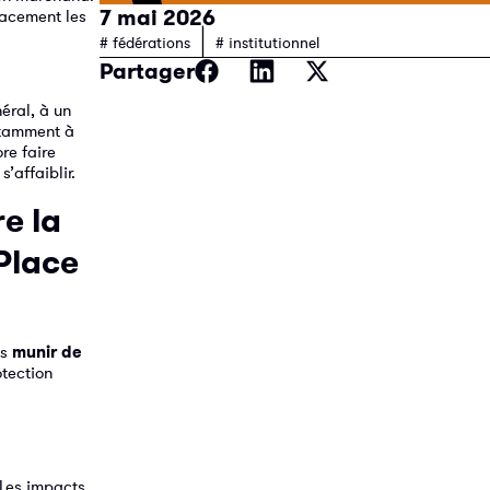
7 mai 2026
cacement les
|
# fédérations
# institutionnel
Partager
néral, à un
notamment à
re faire
’affaiblir.
re la
 Place
us
munir de
otection
 Les impacts