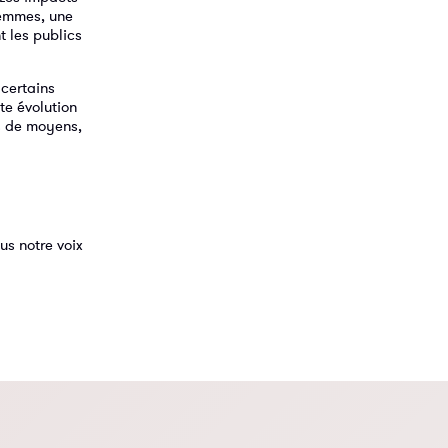
femmes, une
t les publics
 certains
te évolution
ns de moyens,
us notre voix