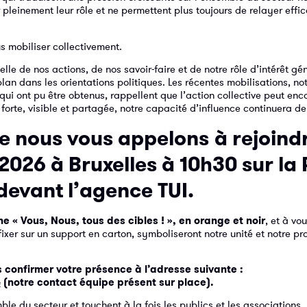
pleinement leur rôle et ne permettent plus toujours de relayer effi
s mobiliser collectivement.
elle de nos actions, de nos savoir-faire et de notre rôle d’intérêt gé
lan dans les orientations politiques. Les récentes mobilisations, 
ui ont pu être obtenus, rappellent que l’action collective peut enco
 forte, visible et partagée, notre capacité d’influence continuera de s
ue nous vous appelons
à rejoind
 2026 à Bruxelles
à 10h30 sur la
 devant l’agence TUI.
 « Vous, Nous, tous des cibles ! », en orange et noir
, et à vo
fixer sur un support en carton, symboliseront notre unité et notre pr
 confirmer votre présence à l’adresse suivante :
(notre contact équipe présent sur place).
e
e du secteur et touchent à la fois les publics et les associations.