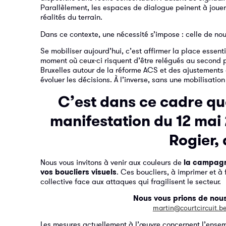
Parallèlement, les espaces de dialogue peinent à jouer 
réalités du terrain.
Dans ce contexte, une nécessité s’impose : celle de nou
Se mobiliser aujourd’hui, c’est affirmer la place essenti
moment où ceux-ci risquent d’être relégués au second p
Bruxelles autour de la réforme ACS et des ajustements q
évoluer les décisions. À l’inverse, sans une mobilisation
C’est dans ce cadre q
manifestation
du 12 mai
Rogier,
Nous vous invitons à venir aux couleurs de
la campagne
vos boucliers visuels
. Ces boucliers, à imprimer et à 
collective face aux attaques qui fragilisent le secteur.
Nous vous prions de nous
martin@courtcircuit.b
Les mesures actuellement à l’œuvre concernent l’ensembl