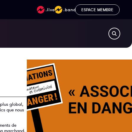
ESPACE MEMBRE
plus global,
lics que nous
ements de
non marchand.