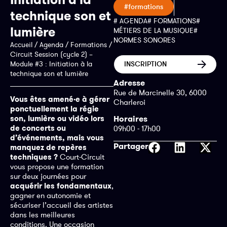
#formations
technique son et
# AGENDA
# FORMATIONS
#
lumière
MÉTIERS DE LA MUSIQUE
#
NORMES SONORES
Accueil
/
Agenda
/
Formations
/
Circuit Session (cycle 2) –
Module #3 : Initiation à la
INSCRIPTION
technique son et lumière
Adresse
Rue de Marcinelle 30, 6000
Vous êtes amené·e à gérer
Charleroi
ponctuellement la régie
son, lumière ou vidéo lors
Horaires
de concerts ou
09h00 - 17h00
d’événements, mais vous
Partager
manquez de repères
techniques ?
Court-Circuit
vous propose une formation
sur deux journées pour
acquérir les fondamentaux
,
gagner en autonomie et
sécuriser l’accueil des artistes
dans les meilleures
conditions. Une occasion