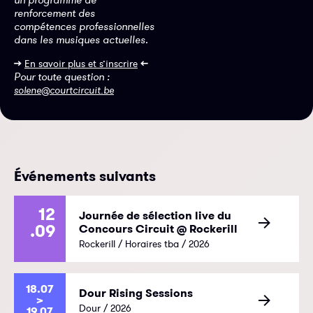
renforcement des
compétences professionnelles
dans les musiques actuelles.
>>
<<
En savoir plus et s’inscrire
Pour toute question :
solene@courtcircuit.be
Événements suivants
12
Journée de sélection live du
.09
Concours Circuit @ Rockerill
Rockerill / Horaires tba / 2026
18.07
Dour Rising Sessions
>
Dour / 2026
19.07