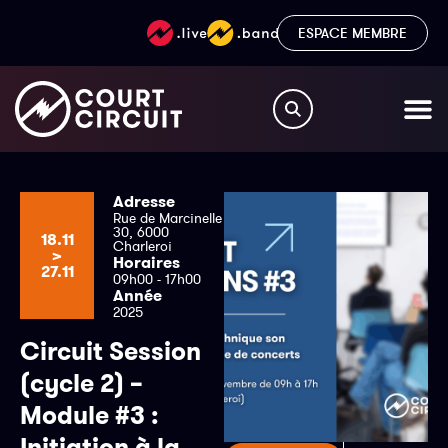
ESPACE MEMBRE
Adresse
Rue de Marcinelle
30, 6000
18.11
Charleroi
>
Horaires
27.11
09h00 - 17h00
Année
2025
Circuit Session
(cycle 2) –
Module #3 :
Initiation à la