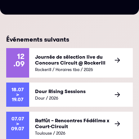
Événements suivants
12
Journée de sélection live du
.09
Concours Circuit @ Rockerill
Rockerill / Horaires tba / 2026
18.07
Dour Rising Sessions
>
Dour / 2026
19.07
07.07
Raffût – Rencontres Fédélima x
>
Court-Circuit
09.07
Toulouse / 2026