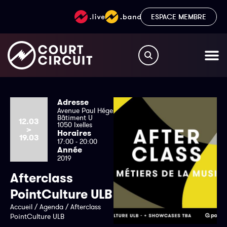
ESPACE MEMBRE
Adresse
Avenue Paul Héger
Bâtiment U
12.03
1050 Ixelles
>
Horaires
19.03
17:00 - 20:00
Année
2019
Afterclass
PointCulture ULB
Accueil
/
Agenda
/
Afterclass
PointCulture ULB