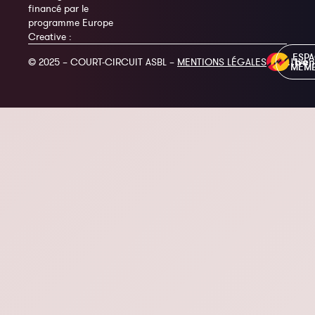
financé par le
programme Europe
Creative :
ESP
© 2025 – COURT-CIRCUIT ASBL –
MENTIONS LÉGALES
MEM