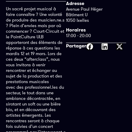
Adresse
Un sacré projet musical à
Avenue Paul Héger
faire connaître ? Une volonté
Bâtiment U
de produire des musicien.ne.s
1050 Ixelles
? Plein d’envies mais par où
Horaires
commencer ? Court-Circuit et
17:00 - 20:00
le PointCulture ULB
apporteront des éléments de
Partager
réponse à ces questions les
mardis 12 et 19 mars. Lors de
ces deux “afterclass”, nous
vous invitons à venir
rencontrer et échanger au
sujet de la production et des
prestations musicales
avec des professionnel.les du
secteur, le tout dans une
ambiance décontractée, en
sirotant un soft ou une bière
bio, et en découvrant des
artistes émergents. Les
rencontres seront à chaque
fois suivies d’un concert
programmé par l’intervenant.e