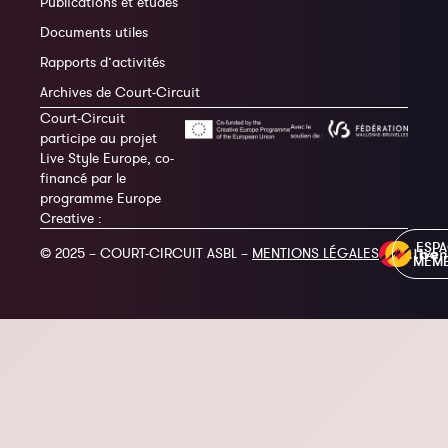
Publications et études
Documents utiles
Rapports d’activités
Archives de Court-Circuit
Court-Circuit
participe au projet
Live Style Europe, co-
financé par le
programme Europe
Creative :
ESP
© 2025 – COURT-CIRCUIT ASBL –
MENTIONS LÉGALES
MEM