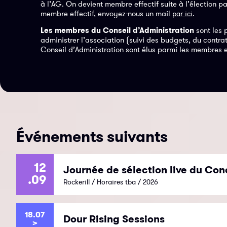
à l’AG. On devient membre effectif suite à l’élection 
membre effectif, envoyez-nous un mail
.
par ici
Les membres du Conseil d’Administration
sont les 
administrer l’association (suivi des budgets, du cont
Conseil d’Administration sont élus parmi les membres ef
Événements suivants
12
Journée de sélection live du Con
.09
Rockerill / Horaires tba / 2026
18.07
Dour Rising Sessions
>