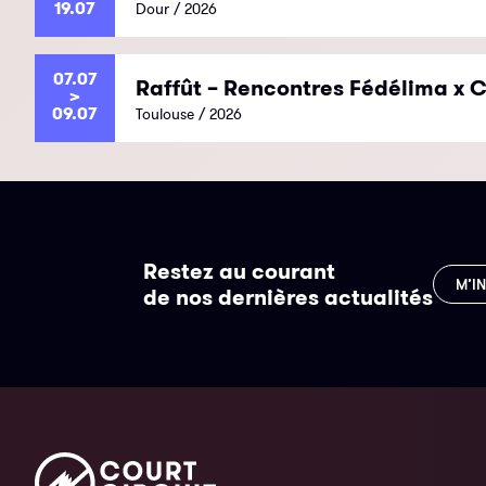
19.07
Dour / 2026
07.07
Raffût – Rencontres Fédélima x C
>
09.07
Toulouse / 2026
Restez au courant
M’I
de nos dernières actualités