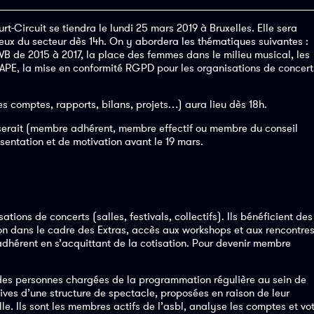
Circuit se tiendra le lundi 25 mars 2019 à Bruxelles. Elle sera
eux du secteur dès 14h. On y abordera les thématiques suivantes :
FWB de 2015 à 2017, la place des femmes dans le milieu musical, les
s APE, la mise en conformité RGPD pour les organisations de concert
 comptes, rapports, bilans, projets…) aura lieu dès 18h.
esserait (membre adhérent, membre effectif ou membre du conseil
sentation et de motivation avant le 19 mars.
tions de concerts (salles, festivals, collectifs). Ils bénéficient des
tion dans le cadre des Extras, accès aux workshops et aux rencontres
dhérent en s’acquittant de la cotisation. Pour devenir membre
es personnes chargées de la programmation régulière au sein de
ives d’une structure de spectacle, proposées en raison de leur
le. Ils sont les membres actifs de l’asbl, analyse les comptes et vo