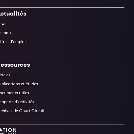
ctualités
ews
genda
ffres d’emploi
Ressources
rticles
ublications et études
ocuments utiles
apports d’activités
rchives de Court-Circuit