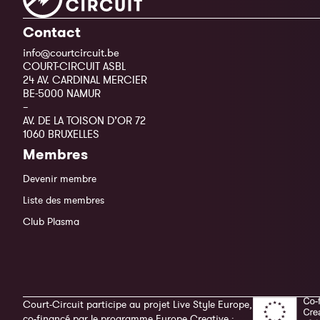
Contact
info@courtcircuit.be
COURT-CIRCUIT ASBL
24 AV. CARDINAL MERCIER
BE-5000 NAMUR
–
AV. DE LA TOISON D’OR 72
1060 BRUXELLES
Membres
Devenir membre
Liste des membres
Club Plasma
Court-Circuit participe au projet Live Style Europe,
co-financé par le programme Europe Creative :