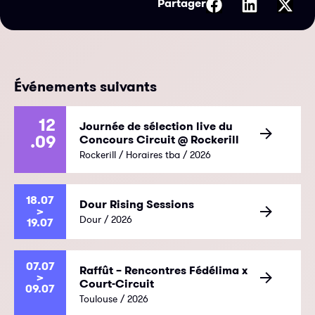
Partager
Événements suivants
12
Journée de sélection live du
.09
Concours Circuit @ Rockerill
Rockerill / Horaires tba / 2026
18.07
Dour Rising Sessions
>
Dour / 2026
19.07
07.07
Raffût – Rencontres Fédélima x
>
Court-Circuit
09.07
Toulouse / 2026