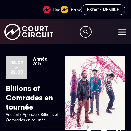
ESPACE MEMBRE
Année
08.02
2014
>
22.03
Billions of
Comrades en
tournée
Accueil
/
Agenda
/
Billions of
Comrades en tournée