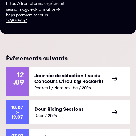
https://framaforms.org/circuit-
sessions-cycle-3-formation-1-
beps-premiers-secours-
1768296157
Événements suivants
12
Journée de sélection live du
.09
Concours Circuit @ Rockerill
Rockerill / Horaires tba / 2026
18.07
Dour Rising Sessions
>
Dour / 2026
19.07
07.07