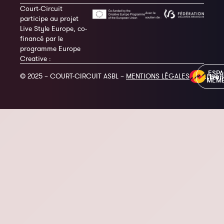
Court-Circuit
participe au projet
Live Style Europe, co-
financé par le
programme Europe
Creative :
ESP
© 2025 – COURT-CIRCUIT ASBL –
MENTIONS LÉGALES
MEM