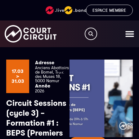
ESPACE MEMBRE
Adresse
Anciens Abattoirs
17.03
de Bomel, Trav.
>
des Muses 18,
31.03
5000 Namur
Année
2026
Circuit Sessions
(cycle 3) –
Formation #1 :
BEPS (Premiers