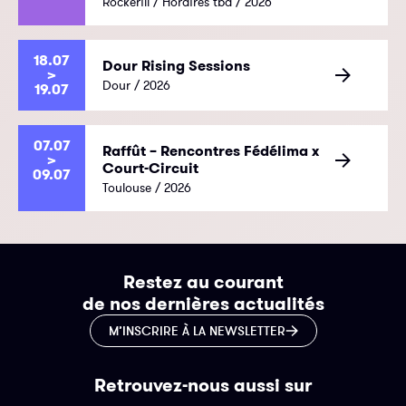
Rockerill / Horaires tba / 2026
18.07
Dour Rising Sessions
>
Dour / 2026
19.07
07.07
Raffût – Rencontres Fédélima x
>
Court-Circuit
09.07
Toulouse / 2026
Restez au courant
de nos dernières actualités
M’INSCRIRE À LA NEWSLETTER
Retrouvez-nous aussi sur