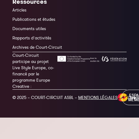
Ressources
Articles
Publications et études
Documents utiles
Rapports d’activités
Archives de Court-Circuit
Court-Circuit
participe au projet
Live Style Europe, co-
financé par le
programme Europe
Creative :
ESP
© 2025 – COURT-CIRCUIT ASBL –
MENTIONS LÉGALES
MEM