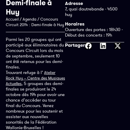
Demi-finale à
Adresse
7, quai dautrebande - 4500
Huy
huy
Accueil
/
Agenda
/
Concours
Horaires
Circuit 2014 : Demi-finale à Huy
Ouverture des portes : 18h30 -
Début des concerts : 19h
Parmi les 20 groupes qui ont
Partager
participé aux éliminatoires du
Concours Circuit lors du mois
de septembre, seulement 10
ont été retenus pour les demi-
finales.
Trouvant refuge à l’
Atelier
Rock Huy – Centre des Musiques
, 5 groupes des demi-
Actuelles
finales se produiront le 24
octobre dès 19h pour avoir une
chance d’accéder au tour
final du Concours. Venez
nombreux pour les soutenir et
assister aux nouvelles
sonorités de la Fédération
Wallonie-Bruxelles !