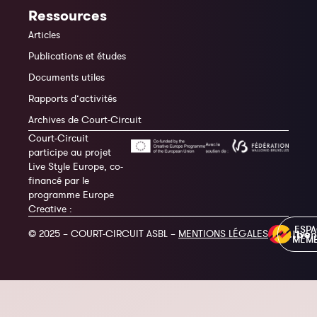
Ressources
Articles
Publications et études
Documents utiles
Rapports d’activités
Archives de Court-Circuit
Court-Circuit
participe au projet
Live Style Europe, co-
financé par le
programme Europe
Creative :
ESP
© 2025 – COURT-CIRCUIT ASBL –
MENTIONS LÉGALES
MEM