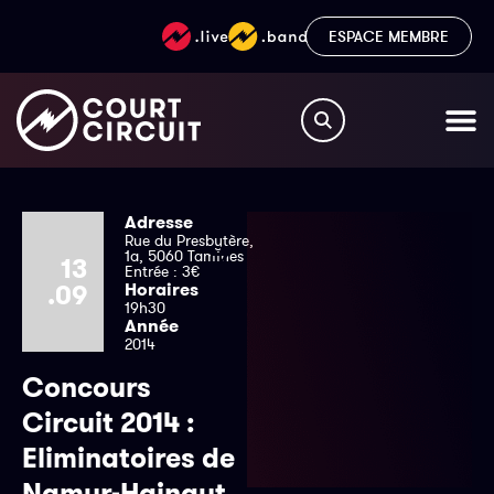
ESPACE MEMBRE
Adresse
Rue du Presbytère,
1a, 5060 Tamines
13
Entrée : 3€
.09
Horaires
19h30
Année
2014
Concours
Circuit 2014 :
Eliminatoires de
Namur-Hainaut