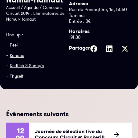
Adresse
Accueil
/
Agenda
/
Concours
Rue du Presbytère, 1a, 5060
Circuit 2014 : Eliminatoires de
Tamines
Namur-Hainaut
Entrée : 3€
Horaires
Line-up :
19h30
–
Feel
Partager
–
Konoba
–
Redfish & Sunny’s
–
Thyself
Événements suivants
12
Journée de sélection live du
Concours Circuit @ Rockerill