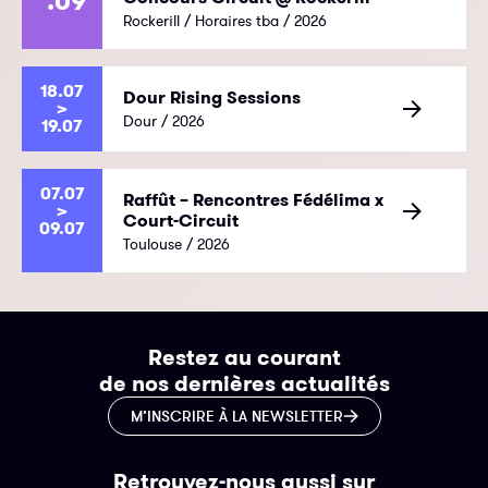
.09
Rockerill / Horaires tba / 2026
18.07
Dour Rising Sessions
>
Dour / 2026
19.07
07.07
Raffût – Rencontres Fédélima x
>
Court-Circuit
09.07
Toulouse / 2026
Restez au courant
de nos dernières actualités
M’INSCRIRE À LA NEWSLETTER
Retrouvez-nous aussi sur