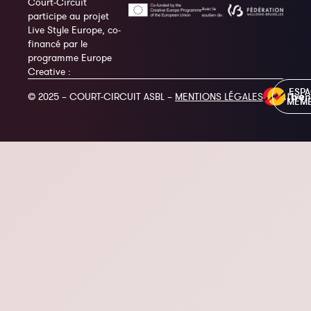
Court-Circuit
participe au projet
Live Style Europe, co-
financé par le
programme Europe
Creative :
ESP
© 2025 – COURT-CIRCUIT ASBL –
MENTIONS LÉGALES
MEM