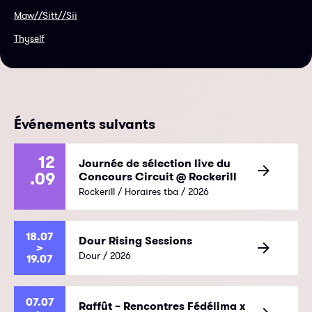
Maw//Sitt//Sii
Thyself
Événements suivants
12
Journée de sélection live du
.09
Concours Circuit @ Rockerill
Rockerill / Horaires tba / 2026
18.07
Dour Rising Sessions
>
Dour / 2026
19.07
07.07
Raffût – Rencontres Fédélima x