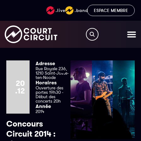
ESPACE MEMBRE
Adresse
Rue Royale 236,
1210 Saint-Josse-
ten-Noode
20
Horaires
Ouverture des
.12
portes 19h30 -
Début des
concerts 20h
Année
2014
Concours
Circuit 2014 :