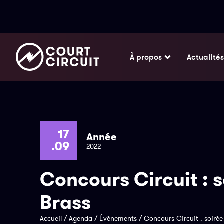
À propos
Actualités
17
Année
.09
2022
Concours Circuit : s
Brass
Accueil
/
Agenda
/
Événements
/
Concours Circuit : soirée