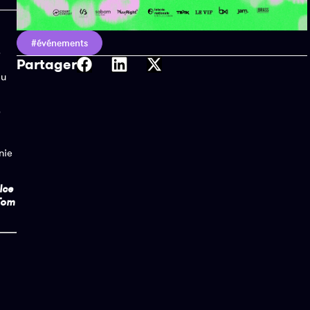
#événements
!
Partager
du
nie
Ice
 Tom