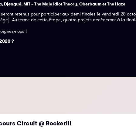
za, Djengué, MIT – The Male Idiot Theory, Oberbaum et The Haze
s seront retenus pour participer aux demi-finales le vendredi 28 oct
Liège). Au terme de cette étape, quatre projets accéderont à la final
oignez-nous !
 2020 ?
cours Circuit @ Rockerill