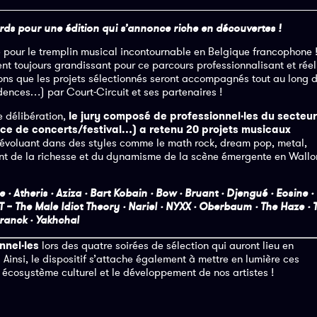
ords pour une édition qui s’annonce riche en découvertes !
 pour le tremplin musical incontournable en Belgique francophone 
t toujours grandissant pour ce parcours professionnalisant et réel
ons que les projets sélectionnés seront accompagnés tout au long 
dences…) par Court-Circuit et ses partenaires !
e délibération,
le jury composé de professionnel
·
le
s
du secteur
ice de concerts/festival…) a retenu 20 projets musicaux
 évoluant dans des styles comme le math rock, dream pop, metal,
nent de la richesse et du dynamisme de la scène émergente en Wallo
· Atheris · Aziza · Bart Kobain · Bow · Bruant · Djengué · Eosine · 
T – The Male Idiot Theory · Nariel · NYXX · Oberbaum · The Haze ·
ranck · Yakhchal
nnel
·
le
s
lors des quatre soirées de sélection qui auront lieu en
Ainsi, le dispositif s’attache également à mettre en lumière ces
e écosystème culturel et le développement de nos artistes !