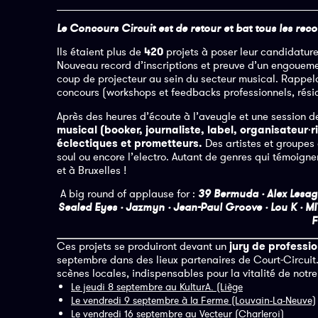
Le Concours Circuit est de retour et bat tous les rec
Ils étaient plus de
420
projets à poser leur candidature
Nouveau record d’inscriptions et preuve d’un engouemen
coup de projecteur au sein du secteur musical. Rappel
concours (workshops et feedbacks professionnels, rési
Après des heures d’écoute à l’aveugle et une session d
musical (booker, journaliste, label, organisateur
·
r
éclectiques et prometteurs.
Des artistes et groupes
soul ou encore l’electro. Autant de genres qui témoig
et à Bruxelles !
A big round of applause for :
39 Bermuda · Alex Lesage 
Sealed Eyes · Jazmyn · Jean-Paul Groove · Lou K · MI
F
Ces projets se produiront devant un
jury de professio
septembre dans des lieux partenaires de Court-Circuit. 
scènes locales, indispensables pour la vitalité de notr
Le jeudi 8 septembre au KulturA. (Liège
Le vendredi 9 septembre à la Ferme (Louvain-La-Neuve)
Le vendredi 16 septembre au Vecteur (Charleroi)