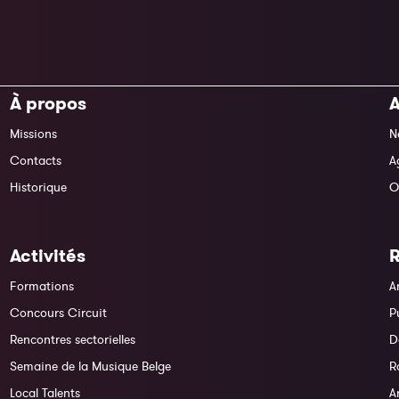
À propos
A
Missions
N
Contacts
A
Historique
O
Activités
Formations
A
Concours Circuit
P
Rencontres sectorielles
D
Semaine de la Musique Belge
R
Local Talents
A