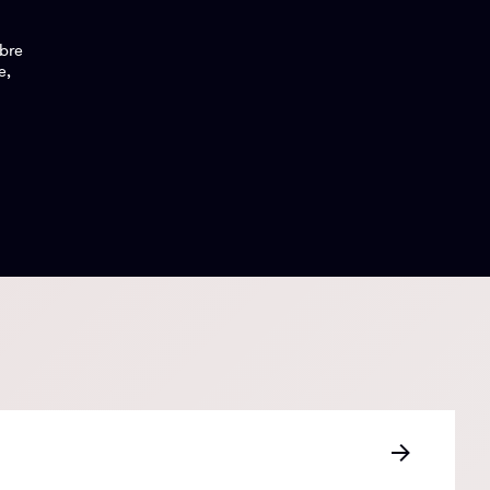
obre
e,