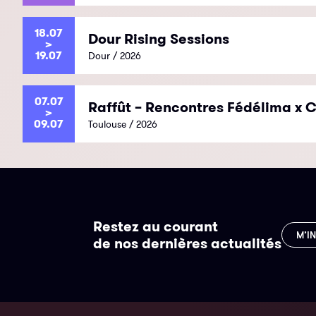
18.07
Dour Rising Sessions
>
19.07
Dour / 2026
07.07
Raffût – Rencontres Fédélima x C
>
09.07
Toulouse / 2026
Restez au courant
M’I
de nos dernières actualités