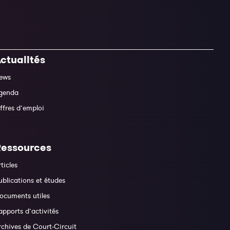
ctualités
ews
genda
ffres d’emploi
Ressources
rticles
ublications et études
ocuments utiles
apports d’activités
rchives de Court-Circuit