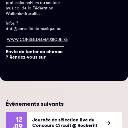
professionnel·le·s du secteur
musical de la Fédération
Wallonie-Bruxelles.
Infos ?
dfdt@conseildelamusique.be
–
WWW.CONSEILDELAMUSIQUE.BE
Envie de tenter sa chance
? Rendez-vous sur
mycourtcircuit.be (deadline
candidatures : 30 septembre)
Événements suivants
12
Journée de sélection live du
.09
Concours Circuit @ Rockerill