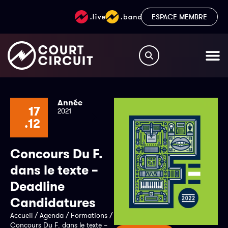
ESPACE MEMBRE
Année
17
2021
.12
Concours Du F.
dans le texte –
Deadline
Candidatures
Accueil
/
Agenda
/
Formations
/
Concours Du F. dans le texte –