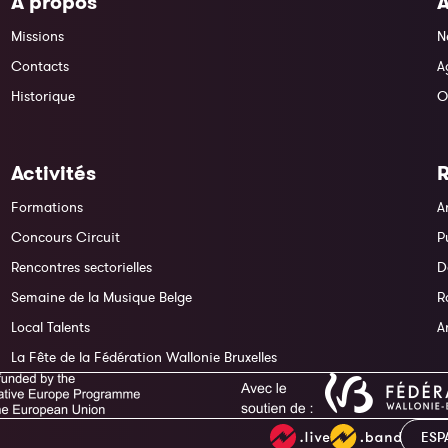
À propos
A
Missions
N
Contacts
A
Historique
O
Activités
Formations
A
Concours Circuit
P
Rencontres sectorielles
D
Semaine de la Musique Belge
R
Local Talents
A
La Fête de la Fédération Wallonie Bruxelles
ESP