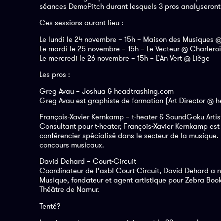
séances DemoPitch durant lesquels 3 pros analyseront a
Ces sessions auront lieu :
Le lundi le 24 novembre – 15h – Maison des Musiques @
Le mardi le 25 novembre – 15h – Le Vecteur @ Charleroi
Le mercredi le 26 novembre – 15h – L’An Vert @ Liège
Les pros :
Greg Avau – Joshua & headtrashing.com
Greg Avau est graphiste de formation (Art Director @ 
François-Xavier Kernkamp – t-heater & SoundGoku Art
Consultant pour t-heater, François-Xavier Kernkamp e
conférencier spécialisé dans le secteur de la musique.
concours musicaux.
David Dehard – Court-Circuit
Coordinateur de l’asbl Court-Circuit, David Dehard a n
Musique, fondateur et agent artistique pour Zebra Bo
Théâtre de Namur.
Tenté?