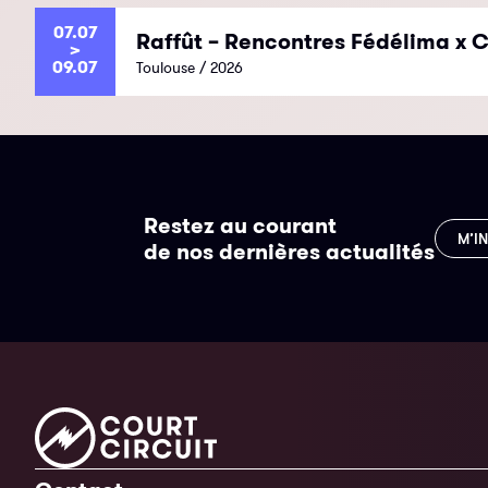
07.07
Raffût – Rencontres Fédélima x C
>
09.07
Toulouse / 2026
Restez au courant
M’I
de nos dernières actualités