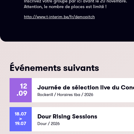
Inscrivez votre groupe par ici avant le 20 novembre.
Attention, le nombre de places est limité !
http://www.t-interim.be/fr/demopitch
Événements suivants
12
Journée de sélection live du Con
.09
Rockerill / Horaires tba / 2026
18.07
Dour Rising Sessions
>
19.07
Dour / 2026