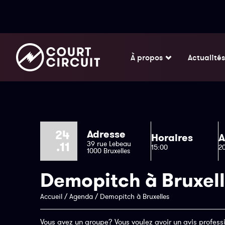
À propos
Actualités
24
Adresse
Horaires
A
.11
39 rue Lebeau
15:00
2
1000 Bruxelles
Demopitch à Bruxel
Accueil
/
Agenda
/
Demopitch à Bruxelles
Vous avez un groupe? Vous voulez avoir un avis profess