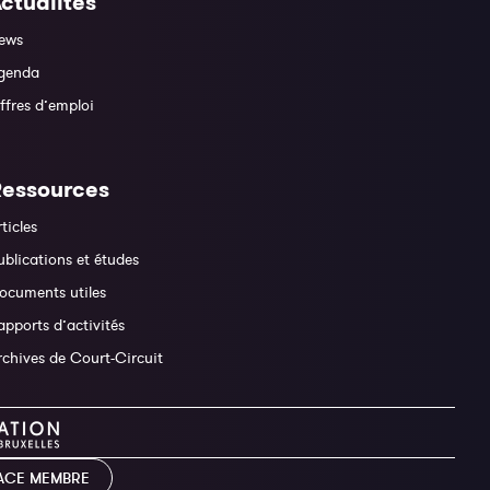
ctualités
ews
genda
ffres d’emploi
Ressources
rticles
ublications et études
ocuments utiles
apports d’activités
rchives de Court-Circuit
ACE MEMBRE