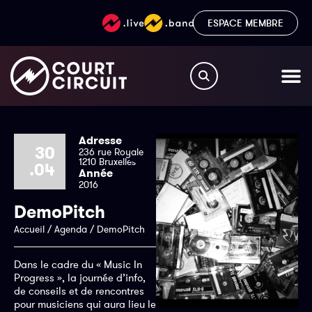
ESPACE MEMBRE
Adresse
30
236 rue Royale
1210 Bruxelles
.04
Année
2016
DemoPitch
Accueil
/
Agenda
/
DemoPitch
Dans le cadre du « Music In
Progress », la journée d’info,
de conseils et de rencontres
pour musiciens qui aura lieu le