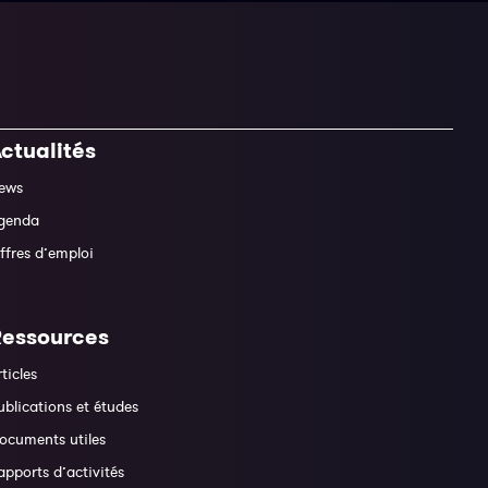
ctualités
ews
genda
ffres d’emploi
Ressources
rticles
ublications et études
ocuments utiles
apports d’activités