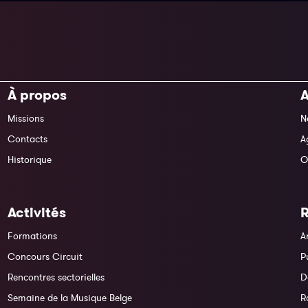
À propos
A
Missions
N
Contacts
A
Historique
O
Activités
Formations
A
Concours Circuit
P
Rencontres sectorielles
D
Semaine de la Musique Belge
R