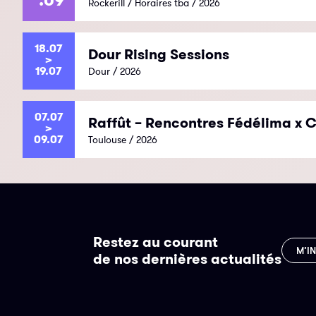
Rockerill / Horaires tba / 2026
18.07
Dour Rising Sessions
>
19.07
Dour / 2026
07.07
Raffût – Rencontres Fédélima x C
>
09.07
Toulouse / 2026
Restez au courant
M’I
de nos dernières actualités