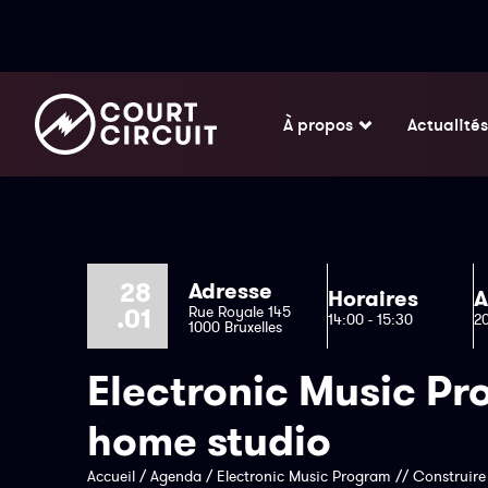
À propos
Actualités
28
Adresse
Horaires
A
.01
Rue Royale 145
14:00 - 15:30
2
1000 Bruxelles
Electronic Music Pr
home studio
Accueil
/
Agenda
/
Electronic Music Program // Construir