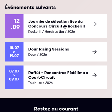
Événements suivants
12
Journée de sélection live du
.09
Concours Circuit @ Rockerill
Rockerill / Horaires tba / 2026
18.07
Dour Rising Sessions
>
Dour / 2026
19.07
07.07
Raffût – Rencontres Fédélima x
>
Court-Circuit
09.07
Toulouse / 2026
Restez au courant