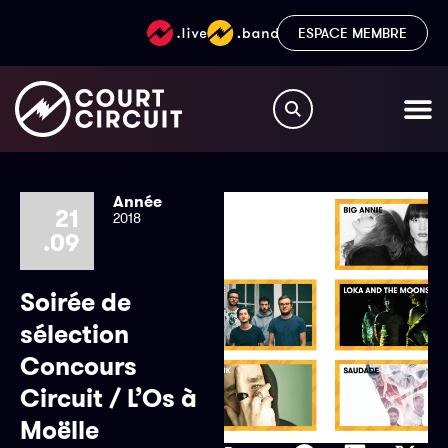
ESPACE MEMBRE
Année
21
2018
.09
Soirée de
sélection
Concours
Circuit / L’Os à
Moëlle