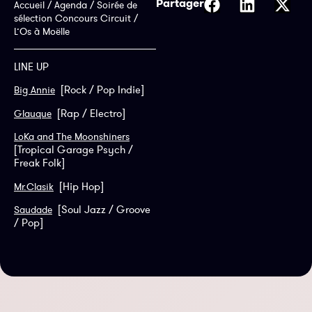
Partager
Accueil
/
Agenda
/
Soirée de
sélection Concours Circuit /
L’Os à Moëlle
LINE UP
[Rock / Pop Indie]
Big Annie
[Rap / Electro]
Glauque
LoKa and The Moonshiners
[Tropical Garage Psych /
Freak Folk]
[Hip Hop]
Mr.Clasik
[Soul Jazz / Groove
Saudade
/ Pop]