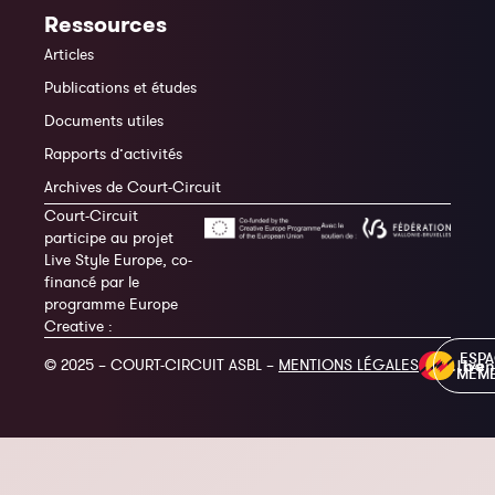
Ressources
Articles
Publications et études
Documents utiles
Rapports d’activités
Archives de Court-Circuit
Court-Circuit
participe au projet
Live Style Europe, co-
financé par le
programme Europe
Creative :
ESP
© 2025 – COURT-CIRCUIT ASBL –
MENTIONS LÉGALES
MEM