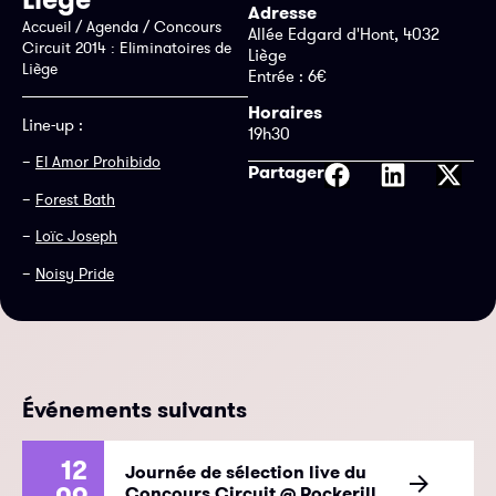
Adresse
Accueil
/
Agenda
/
Concours
Allée Edgard d'Hont, 4032
Circuit 2014 : Eliminatoires de
Liège
Liège
Entrée : 6€
Horaires
Line-up :
19h30
–
El Amor Prohibido
Partager
–
Forest Bath
–
Loïc Joseph
–
Noisy Pride
Événements suivants
12
Journée de sélection live du
Concours Circuit @ Rockerill