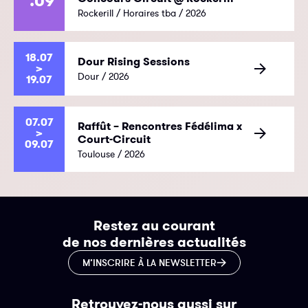
.09
Rockerill / Horaires tba / 2026
18.07
Dour Rising Sessions
>
Dour / 2026
19.07
07.07
Raffût – Rencontres Fédélima x
>
Court-Circuit
09.07
Toulouse / 2026
Restez au courant
de nos dernières actualités
M’INSCRIRE À LA NEWSLETTER
Retrouvez-nous aussi sur