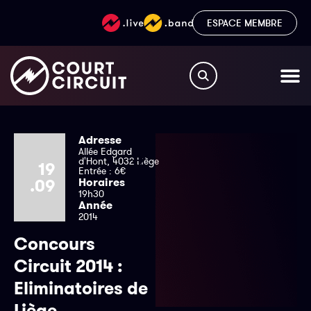
ESPACE MEMBRE
Adresse
Allée Edgard
d'Hont, 4032 Liège
19
Entrée : 6€
.09
Horaires
19h30
Année
2014
Concours
Circuit 2014 :
Eliminatoires de
Liège