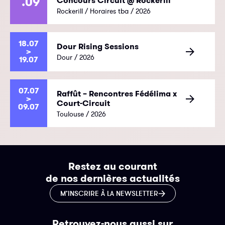
.09
Concours Circuit @ Rockerill
Rockerill / Horaires tba / 2026
18.07
Dour Rising Sessions
>
Dour / 2026
19.07
07.07
Raffût – Rencontres Fédélima x
>
Court-Circuit
09.07
Toulouse / 2026
Restez au courant
de nos dernières actualités
M’INSCRIRE À LA NEWSLETTER
Retrouvez-nous aussi sur