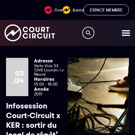
ESPACE MEMBRE
Adresse
Verte Voie 53
1348 Louvain-la-
03
Neuve
.04
Horaires
15:00 - 18:00
Année
2019
Infosession
Court-Circuit x
KER : sortir du
local de répèt’