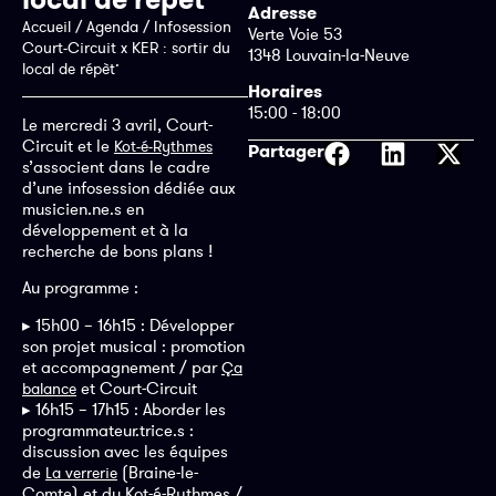
Adresse
Accueil
/
Agenda
/
Infosession
Verte Voie 53
Court-Circuit x KER : sortir du
1348 Louvain-la-Neuve
local de répèt’
Horaires
15:00 - 18:00
Le mercredi 3 avril, Court-
Circuit et le
Kot-é-Rythmes
Partager
s’associent dans le cadre
d’une infosession dédiée aux
musicien.ne.s en
développement et à la
recherche de bons plans !
Au programme :
▸ 15h00 – 16h15 : Développer
son projet musical : promotion
et accompagnement / par
Ça
et Court-Circuit
balance
▸ 16h15 – 17h15 : Aborder les
programmateur.trice.s :
discussion avec les équipes
de
(Braine-le-
La verrerie
Comte) et du Kot-é-Rythmes /