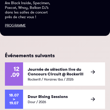
Are Black Inside, Specimen,
Poxcat, Wnoy, Balkan DJ’s
dans les salles de concert
près de chez vous !
PROGRAMME
Événements suivants
12
Journée de sélection live du
.09
Concours Circuit @ Rockerill
Rockerill / Horaires tba / 2026
18.07
Dour Rising Sessions
>
Dour / 2026
19.07