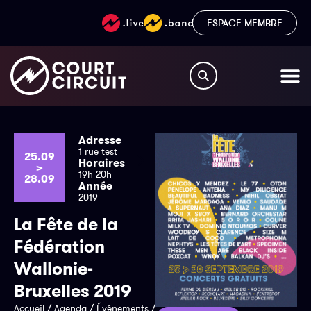
ESPACE MEMBRE
Adresse
1 rue test
25.09
Horaires
>
19h 20h
28.09
Année
2019
La Fête de la
Fédération
Wallonie-
Bruxelles 2019
Accueil
/
Agenda
/
Événements
/