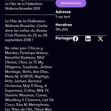
#événements
La Fête de la Fédération
Wallonie-Bruxelles 2019
Adresse
1 rue test
La Fête de la Fédération
Horaires
Wallonie-Bruxelles s’invite
19h 20h
dans les salles du réseau
Club Plasma du 25 au 28
Partager
septembre 2018 !
Ne ratez pas: Chicos y
Mendez, Penelope Antena,
Beautiful Badness, Nihil
Obstat, Oton, Le 77, My
Diligence, Saudade, Jérôme
Mardaga, Venlo, Ana Diaz,
Manu M, SOROR, Nephtys,
Rrita Jashari, Bernard
Orchestar, Moji X Sboy, A
Supernaut, Coline, Milk TV,
Dominic Ntoumos, Curver,
Woodboy & Clarence, Lait De
Coco, Size M, Metrophona,
Les Têtes de L’Art, These Men