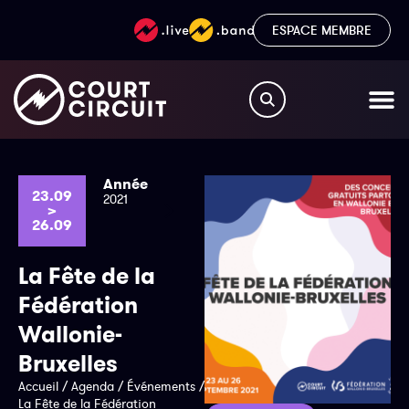
ESPACE MEMBRE
Année
23.09
2021
>
26.09
La Fête de la
Fédération
Wallonie-
Bruxelles
Accueil
/
Agenda
/
Événements
/
La Fête de la Fédération