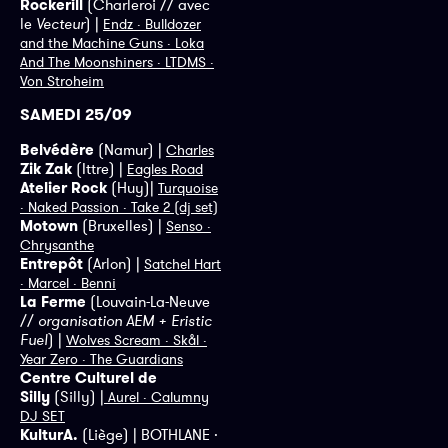
Rockerill
(Charleroi // avec
le
Vecteur
) |
Endz · Bulldozer
and the Machine Guns · Loka
And The Moonshiners · LTDMS ·
Von Stroheim
SAMEDI 25/09
Belvédère
(Namur) |
Charles
Zik Zak
(Ittre) |
Eagles Road
Atelier Rock
(Huy)|
Turquoise
· Naked Passion · Take 2 (dj set)
Motown
(Bruxelles) |
Senso ·
Chrysanthe
Entrepôt
(Arlon) |
Satchel Hart
· Marcel · Benni
La Ferme
(Louvain-La-Neuve
//
organisation AEM + Eristic
Fuel
) |
Wolves Scream · Skål ·
Year Zero · The Guardians
Centre Culturel de
Silly
(Silly) |
Aurel · Calumny
DJ SET
KulturA.
(Liège) | BOTHLANE ·