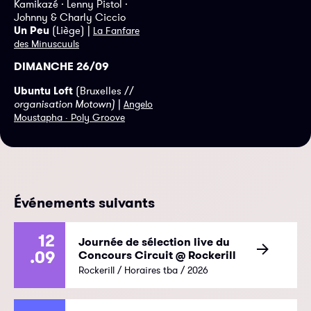
Kamikazé · Lenny Pistol ·
Johnny & Charly Ciccio
Un Peu
(Liège) |
La Fanfare
des Minuscuuls
DIMANCHE 26/09
Ubuntu Loft
(Bruxelles //
organisation Motown)
|
Angelo
Moustapha · Poly Groove
Événements suivants
12
Journée de sélection live du
.09
Concours Circuit @ Rockerill
Rockerill / Horaires tba / 2026