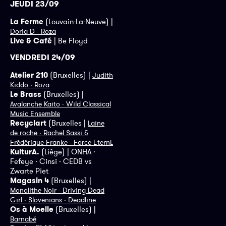
JEUDI 23/09
La Ferme
(Louvain-La-Neuve) |
Doria D · Roza
Live & Café
| Be Floyd
VENDREDI 24/09
Atelier 210
(Bruxelles) |
Judith
Kiddo · Roza
Le Brass
(Bruxelles) |
Avalanche Kaito · Wild Classical
Music Ensemble
Recyclart
(Bruxelles |
Laine
de roche · Rachel Sassi &
Frédérique Franke · Force EternL
KulturA.
(Liège) | ONHA ·
Fefeye · Cinsi · CEDB vs
Zwarte Piet
Magasin 4
(Bruxelles) |
Monolithe Noir · Driving Dead
Girl · Slovenians · Deadline
Os à Moelle
(Bruxelles) |
Barnabé