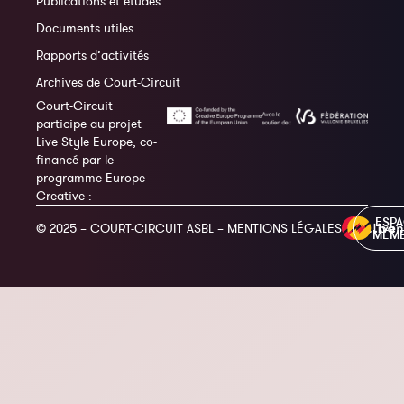
Publications et études
Documents utiles
Rapports d’activités
Archives de Court-Circuit
Court-Circuit
participe au projet
Live Style Europe, co-
financé par le
programme Europe
Creative :
ESP
© 2025 – COURT-CIRCUIT ASBL –
MENTIONS LÉGALES
MEM