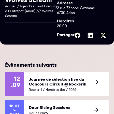
Adresse
Accueil
/
Agenda
/
Loud Evening
2 rue Zénobe Gramme
à l’Entrepôt (Arlon) /// Wolves
6700 Arlon
Scream
Horaires
20:00
Partager
Événements suivants
12
Journée de sélection live du
.09
Concours Circuit @ Rockerill
Rockerill / Horaires tba / 2026
18.07
Dour Rising Sessions
>
Dour / 2026