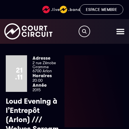
ESPACE MEMBRE
Adresse
2 rue Zénobe
Gramme
21
6700 Arlon
.11
Horaires
20:00
Année
2015
Loud Evening à
l’Entrepôt
(Arlon) ///
Wolves Scream