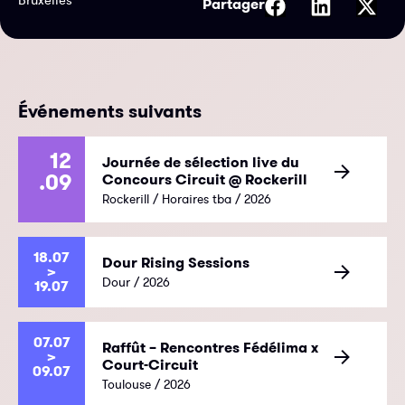
Partager
Événements suivants
12
Journée de sélection live du
.09
Concours Circuit @ Rockerill
Rockerill / Horaires tba / 2026
18.07
Dour Rising Sessions
>
Dour / 2026
19.07
07.07
Raffût – Rencontres Fédélima x
>
Court-Circuit
09.07
Toulouse / 2026