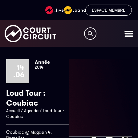
ESPACE MEMBRE
Année
14
2014
.06
Loud Tour :
Coubiac
Accueil
/
Agenda
/
Loud Tour :
Coubiac
Coubiac @
,
Magasin 4
Bruxelles