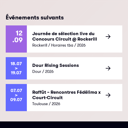
Événements suivants
12
Journée de sélection live du
.09
Concours Circuit @ Rockerill
Rockerill / Horaires tba / 2026
18.07
Dour Rising Sessions
>
Dour / 2026
19.07
07.07
Raffût – Rencontres Fédélima x
>
Court-Circuit
09.07
Toulouse / 2026