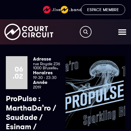
ESPACE MEMBRE
Adresse
rue Royale 236
06
1000 Bruxelles
Horaires
.02
19:30 - 23:30
Année
2019
ProPulse :
MarthaDa’ro /
Saudade /
Esinam /