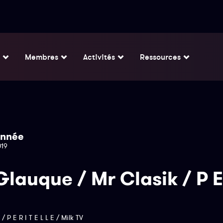
Membres
Activités
Ressources
nnée
019
 Glauque / Mr Clasik / P E
/ P E R I T E L L E / Milk TV