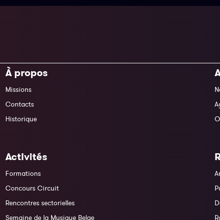
À propos
A
Missions
N
Contacts
A
Historique
O
Activités
Formations
A
Concours Circuit
P
Rencontres sectorielles
D
Semaine de la Musique Belge
R