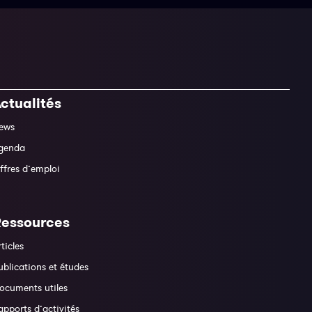
ctualités
ews
genda
ffres d’emploi
Ressources
rticles
ublications et études
ocuments utiles
apports d’activités