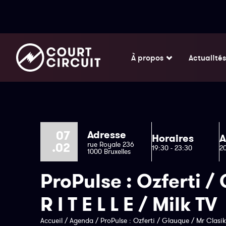
À propos
Actualités
07
Adresse
Horaires
A
.02
rue Royale 236
19:30 - 23:30
2
1000 Bruxelles
ProPulse : Ozferti /
R I T E L L E / Milk TV
Accueil
/
Agenda
/
ProPulse : Ozferti / Glauque / Mr Clasik 