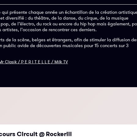
re qui présente chaque année un échantillon de la création artistiqu
 diversifié : du théâtre, de la danse, du cirque, de la musique
 pop, de l’électro, du rock ou encore du hip hop mais également, po
s artistes, l’occasion de rencontrer ces derniers.
s de la scène, belges et étrangers, afin de stimuler la diffusion de
un public avide de découvertes musicales pour 15 concerts sur 3
r Clasik / P E R I T E L L E / Milk TV
cours Circuit @ Rockerill