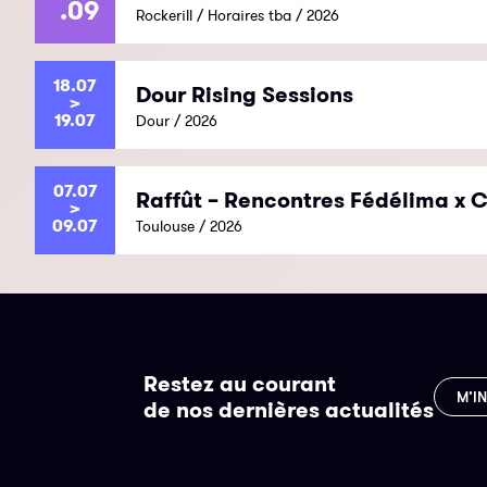
.09
Rockerill / Horaires tba / 2026
18.07
Dour Rising Sessions
>
19.07
Dour / 2026
07.07
Raffût – Rencontres Fédélima x C
>
09.07
Toulouse / 2026
Restez au courant
M’I
de nos dernières actualités