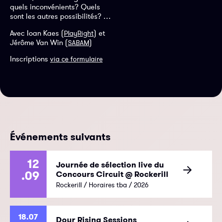
quels inconvénients? Quels
sont les autres possibilités? …
Avec Ioan Kaes (
) et
PlayRight
Jérôme Van Win (
)
SABAM
Inscriptions
via ce formulaire
Événements suivants
12
Journée de sélection live du
.09
Concours Circuit @ Rockerill
Rockerill / Horaires tba / 2026
18.07
Dour Rising Sessions