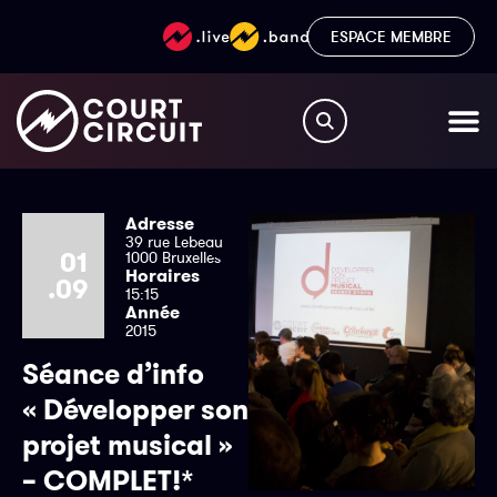
ESPACE MEMBRE
Adresse
39 rue Lebeau
01
1000 Bruxelles
Horaires
.09
15:15
Année
2015
Séance d’info
« Développer son
projet musical »
– COMPLET!*