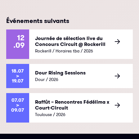
Événements suivants
12
Journée de sélection live du
.09
Concours Circuit @ Rockerill
Rockerill / Horaires tba / 2026
18.07
Dour Rising Sessions
>
Dour / 2026
19.07
07.07
Raffût – Rencontres Fédélima x
>
Court-Circuit
09.07
Toulouse / 2026