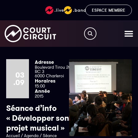
ESPACE MEMBRE
Adresse
Boulevard Tirou 20
RC 3
03
6000 Charleroi
.09
Horaires
15:00
Année
2015
Séance d’info
« Développer son
projet musical »
Accueil
/
Agenda
/
Séance