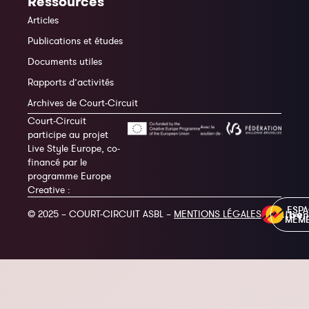
Ressources
Articles
Publications et études
Documents utiles
Rapports d’activités
Archives de Court-Circuit
Court-Circuit
participe au projet
Live Style Europe, co-
financé par le
programme Europe
Creative :
ESP
© 2025 – COURT-CIRCUIT ASBL –
MENTIONS LÉGALES
MEM