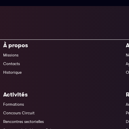
À propos
A
Missions
N
Contacts
A
Historique
O
Activités
Formations
A
Concours Circuit
P
Rencontres sectorielles
D