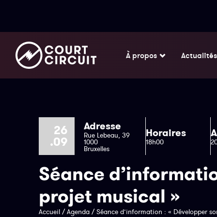
À propos
Actualités
Adresse
26
Horaires
A
Rue Lebeau, 39
.09
1000
18h00
2
Bruxelles
Séance d’informatio
projet musical »
Accueil
/
Agenda
/
Séance d’information : « Développer so