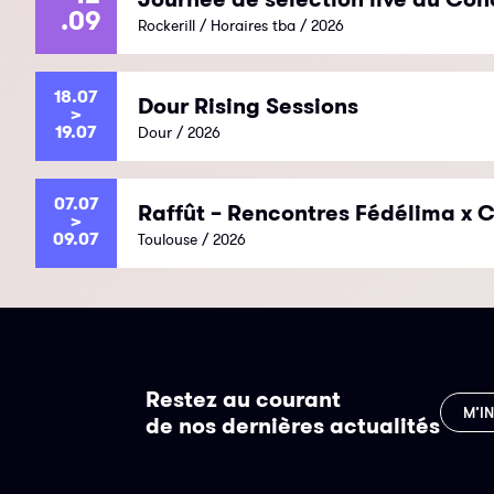
.09
Rockerill / Horaires tba / 2026
18.07
Dour Rising Sessions
>
19.07
Dour / 2026
07.07
Raffût – Rencontres Fédélima x C
>
09.07
Toulouse / 2026
Restez au courant
M’I
de nos dernières actualités