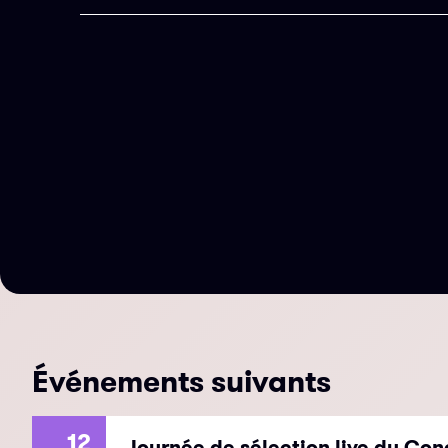
Événements suivants
12
Journée de sélection live du Con