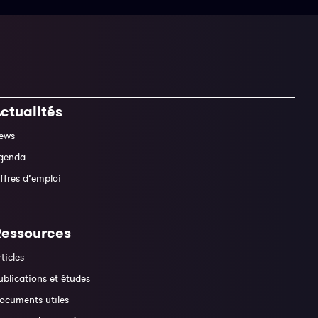
ctualités
ews
genda
ffres d’emploi
Ressources
rticles
ublications et études
ocuments utiles