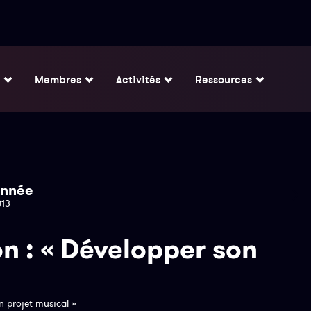
Membres
Activités
Ressources
nnée
013
n : « Développer son
n projet musical »