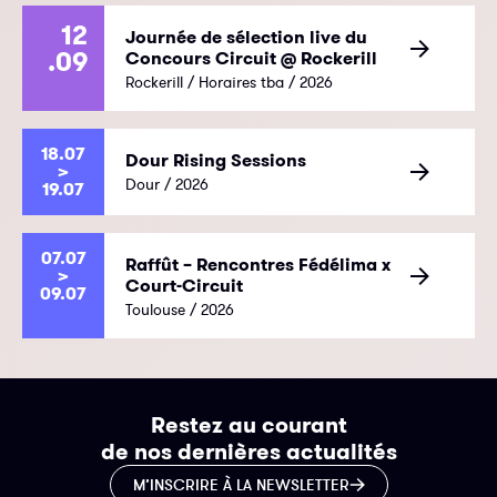
12
Journée de sélection live du
.09
Concours Circuit @ Rockerill
Rockerill / Horaires tba / 2026
18.07
Dour Rising Sessions
>
Dour / 2026
19.07
07.07
Raffût – Rencontres Fédélima x
>
Court-Circuit
09.07
Toulouse / 2026
Restez au courant
de nos dernières actualités
M’INSCRIRE À LA NEWSLETTER