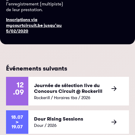
l’enregistrement (multipiste)
de leur prestation.
Inscriptions via
mycourtcircuit.be jusqu’au
5/02/2020
Événements suivants
12
Journée de sélection live du
.09
Concours Circuit @ Rockerill
Rockerill / Horaires tba / 2026
18.07
Dour Rising Sessions
>
Dour / 2026
19.07