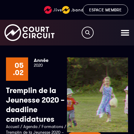
ESPACE MEMBRE
Année
05
2020
.02
Tremplin de la
Jeunesse 2020 –
deadline
candidatures
Accueil
/
Agenda
/
Formations
/
Tremplin de la Jeunesse 2020 –