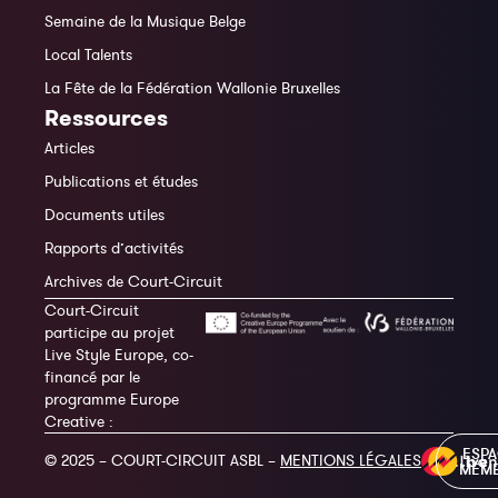
Semaine de la Musique Belge
Local Talents
La Fête de la Fédération Wallonie Bruxelles
Ressources
Articles
Publications et études
Documents utiles
Rapports d’activités
Archives de Court-Circuit
Court-Circuit
participe au projet
Live Style Europe, co-
financé par le
programme Europe
Creative :
ESP
© 2025 – COURT-CIRCUIT ASBL –
MENTIONS LÉGALES
MEM