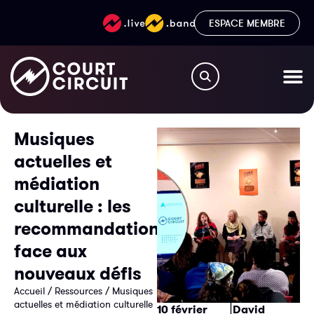
ESPACE MEMBRE
Musiques
actuelles et
médiation
culturelle : les
recommandations
face aux
nouveaux défis
Accueil
/
Ressources
/
Musiques
|
actuelles et médiation culturelle
10 février
David