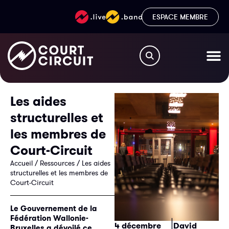
ESPACE MEMBRE
Les aides
structurelles et
les membres de
Court-Circuit
Accueil
/
Ressources
/
Les aides
structurelles et les membres de
Court-Circuit
Le Gouvernement de la
Fédération Wallonie-
|
4 décembre
David
Bruxelles a dévoilé ce