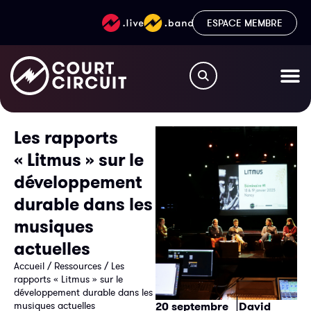
ESPACE MEMBRE
Les rapports
« Litmus » sur le
développement
durable dans les
musiques
actuelles
Accueil
/
Ressources
/
Les
rapports « Litmus » sur le
développement durable dans les
|
musiques actuelles
20 septembre
David