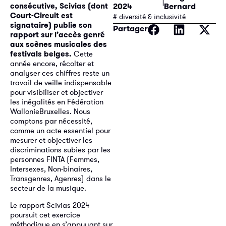
2024
Bernard
consécutive, Scivias (dont
Court-Circuit est
# diversité & inclusivité
signataire) publie son
Partager
rapport sur l’accès genré
aux scènes musicales des
festivals belges.
Cette
année encore, récolter et
analyser ces chiffres reste un
travail de veille indispensable
pour visibiliser et objectiver
les inégalités en Fédération
WallonieBruxelles. Nous
comptons par nécessité,
comme un acte essentiel pour
mesurer et objectiver les
discriminations subies par les
personnes FINTA (Femmes,
Intersexes, Non-binaires,
Transgenres, Agenres) dans le
secteur de la musique.
Le rapport Scivias 2024
poursuit cet exercice
méthodique en s’appuyant sur