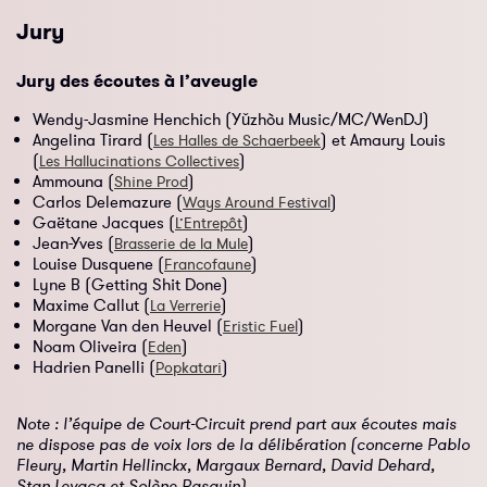
Jury
Jury des écoutes à l’aveugle
Wendy-Jasmine Henchich (Yǔzhòu Music/MC/WenDJ)
Angelina Tirard (
) et Amaury Louis
Les Halles de Schaerbeek
(
)
Les Hallucinations Collectives
Ammouna (
)
Shine Prod
Carlos Delemazure (
)
Ways Around Festival
Gaëtane Jacques (
)
L’Entrepôt
Jean-Yves (
)
Brasserie de la Mule
Louise Dusquene (
)
Francofaune
Lyne B (Getting Shit Done)
Maxime Callut (
)
La Verrerie
Morgane Van den Heuvel (
)
Eristic Fuel
Noam Oliveira (
)
Eden
Hadrien Panelli (
)
Popkatari
Note : l’équipe de Court-Circuit prend part aux écoutes mais
ne dispose pas de voix lors de la délibération (concerne Pablo
Fleury, Martin Hellinckx, Margaux Bernard, David Dehard,
Stan Levacq et Solène Rasquin).