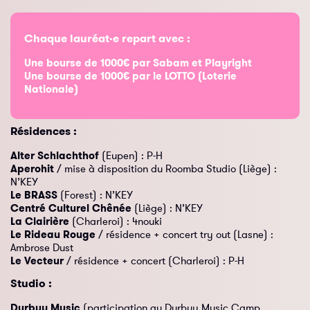
Chaque lauréat·e repart avec :
Une bourse de 1000€ par Sabam et Playright
Une bourse de 1000€ par le LOTTO (Loterie
Nationale)
Résidences :
Alter Schlachthof
(Eupen) : P-H
Aperohit
/ mise à disposition du Roomba Studio (Liège) :
N’KEY
Le BRASS
(Forest) : N’KEY
Centré Culturel Chênée
(Liège) : N’KEY
La Clairière
(Charleroi) : 4nouki
Le Rideau Rouge
/ résidence + concert try out (Lasne) :
Ambrose Dust
Le Vecteur
/ résidence + concert (Charleroi) : P-H
Studio :
Durbuy Music
(participation au Durbuy Music Camp