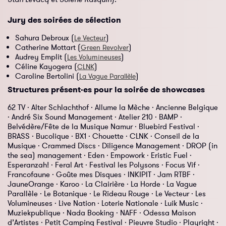
Jury des soirées de sélection
Sahura Debroux (
)
Le Vecteur
Catherine Mottart (
)
Green Revolver
Audrey Emplit (
)
Les Volumineuses
Céline Kayogera (
)
CLNK
Caroline Bertolini (
)
La Vague Parallèle
Structures présent·es pour la soirée de showcases
62 TV · Alter Schlachthof · Allume la Mèche · Ancienne Belgique
· André Six Sound Management · Atelier 210 · BAMP ·
Belvédère/Fête de la Musique Namur · Bluebird Festival ·
BRASS · Bucolique · BX1 · Chouette · CLNK · Conseil de la
Musique · Crammed Discs · Diligence Management · DROP (in
the sea) management · Eden · Empowork · Eristic Fuel ·
Esperanzah! · Feral Art · Festival les Polysons · Focus Vif ·
Francofaune · Goûte mes Disques · INKIPIT · Jam RTBF ·
JauneOrange · Karoo · La Clairière · La Horde · La Vague
Parallèle · Le Botanique · Le Rideau Rouge · Le Vecteur · Les
Volumineuses · Live Nation · Loterie Nationale · Luik Music ·
Muziekpublique · Nada Booking · NAFF · Odessa Maison
d’Artistes · Petit Camping Festival · Pieuvre Studio · Playright ·