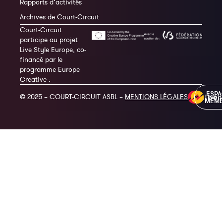
Rapports d’activités
Archives de Court-Circuit
Court-Circuit
participe au projet
Live Style Europe, co-
financé par le
programme Europe
Creative :
ESP
© 2025 – COURT-CIRCUIT ASBL –
MENTIONS LÉGALES
MEM