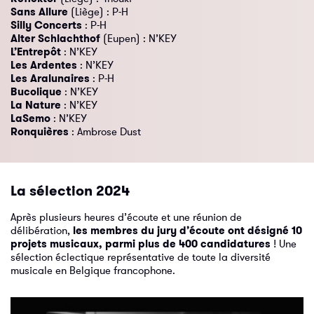
Sans Allure
(Liège) : P-H
Silly Concerts
: P-H
Alter Schlachthof
(Eupen) : N’KEY
L’Entrepôt
: N’KEY
Les Ardentes
: N’KEY
Les Aralunaires
: P-H
Bucolique
: N’KEY
La Nature
: N’KEY
LaSemo
: N’KEY
Ronquières
: Ambrose Dust
La sélection 2024
Après plusieurs heures d’écoute et une réunion de
délibération,
les membres du jury d’écoute ont désigné 10
projets musicaux, parmi plus de 400 candidatures
! Une
sélection éclectique représentative de toute la diversité
musicale en Belgique francophone.