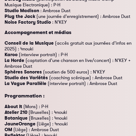
Musique Electronique) : P-H
Studio Madison
: Ambrose Dust
Plug the Jack
(une journée d’enregistrement) : Ambrose Dust
Noise Factory Studio
: N’KEY
Accompagnement et médias
Conseil de la Musique
(accès gratuit aux journées d’infos en
2025) : 4nouki
Karoo
(interview portrait) : P-H
La Horde
(captation d’une chanson en live/concert) : N’KEY +
Ambrose Dust
Sphères Sonores
(soutien de 500 euros) : N’KEY
Studio des Variétés
(coaching scénique) : Ambrose Dust
La Vague Parallèle
(interview portrait) : Ambrose Dust
Programmation :
About It
(Mons) : P-H
Atelier 210
(Bruxelles) : 4nouki
Botanique
(Bruxelles) : 4nouki
JauneOrange
(Liège) : 4nouki
OM
(Liège) : Ambrose Dust
Reflektor
(Liège) : 4nouki