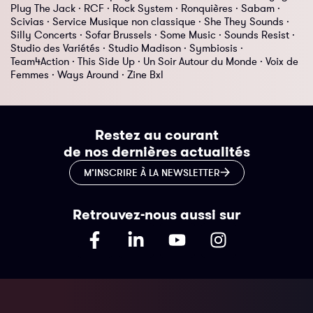
Plug The Jack · RCF · Rock System · Ronquières · Sabam ·
Scivias · Service Musique non classique · She They Sounds ·
Silly Concerts · Sofar Brussels · Some Music · Sounds Resist ·
Studio des Variétés · Studio Madison · Symbiosis ·
Team4Action · This Side Up · Un Soir Autour du Monde · Voix de
Femmes · Ways Around · Zine Bxl
Restez au courant
de nos dernières actualités
M’INSCRIRE À LA NEWSLETTER
Retrouvez-nous aussi sur