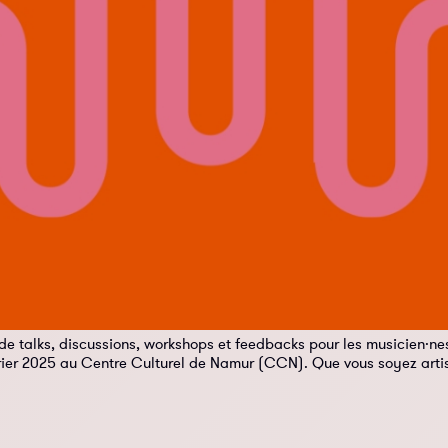
e de talks, discussions, workshops et feedbacks pour les musicien·
évrier 2025 au Centre Culturel de Namur (CCN). Que vous soyez arti