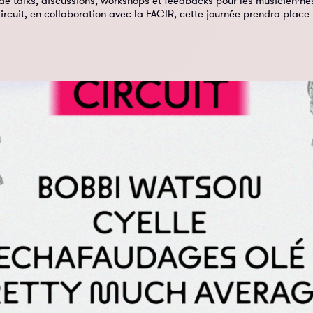
 de talks, discussions, workshops et feedbacks pour les musicien·nes
rcuit, en collaboration avec la FACIR, cette journée prendra place 