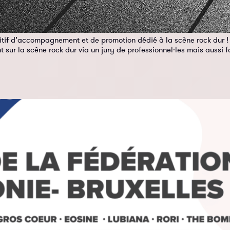
tif d’accompagnement et de promotion dédié à la scène rock dur ! Le
t sur la scène rock dur via un jury de professionnel·les mais aussi fa