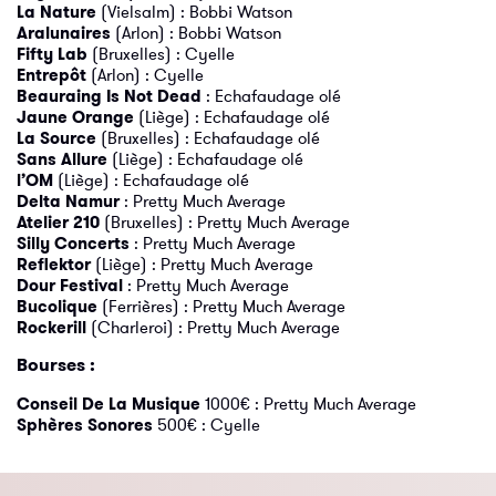
La Nature
(Vielsalm) : Bobbi Watson
Aralunaires
(Arlon) : Bobbi Watson
Fifty Lab
(Bruxelles) : Cyelle
Entrepôt
(Arlon) : Cyelle
Beauraing Is Not Dead
: Echafaudage olé
Jaune Orange
(Liège) : Echafaudage olé
La Source
(Bruxelles) : Echafaudage olé
Sans Allure
(Liège) : Echafaudage olé
l’OM
(Liège) : Echafaudage olé
Delta Namur
: Pretty Much Average
Atelier 210
(Bruxelles) : Pretty Much Average
Silly Concerts
: Pretty Much Average
Reflektor
(Liège) : Pretty Much Average
Dour Festival
: Pretty Much Average
Bucolique
(Ferrières) : Pretty Much Average
Rockerill
(Charleroi) : Pretty Much Average
Bourses :
Conseil De La Musique
1000€ : Pretty Much Average
Sphères Sonores
500€ : Cyelle