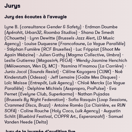
Jurys
Jury des écoutes à l’aveugle
Lyne B. (
consultance Gender & Safety
) · Erdman Doumbe
(
Apérohit, Urban32, Roomba Studios
) · Shana De Smedt
(
Chouette
) · Lynn Dewitte (
Brussels Jazz Alert, LD Music
Agency
) · Louise Duquesne (
Francofaune, La Vague Parallèle
)
· Stéphan Fumière (
RCF Bruxelles
) · Luc Frippiat (
Shoot Me
Again Webzine
) · Julien Gathy (
Magma Collective, Umbra
) ·
Leslie Gutierrez (
Magasin4, PEGA
) · Wendy-Jasmine Henchich
(
Mélowoman, Wen Dj, MC)
· Yasmina H’mamou (
La Carrière
) ·
Junio Jocol (
Sounds Resist
) · Céline Kayogera (
CLNK
) · Noé
Kinderstuth (
Odessa
) · Jeff Lemaire (
Goûte Mes Disques
) ·
Loïc Maisse (
Entrepôt, Luik Agency
) · Chloé Merckx (
La Vague
Parallèle
) · Delphine Michiels (
Asspropro, ProPulse
) · Eva
Pernet (
Evelyne Club, Superkarma
) · Nathan Pujadas
(
Brussels By Night Federation
) · Sofia Rasquin (
Loop Sessions,
Crammed Discs, Bruzz
) · Antoine Roméo (
La Clairière, ex RUN
SOFA
) · Coline Rouche (
Holy Coco, Luik Agency
) · Augustin
Schlit (
Bluebird Festival, COPPR Art., Esperanzah!
) · Samuel
Vanden Heede (
Delta
)
Jury de la journée d’audition live