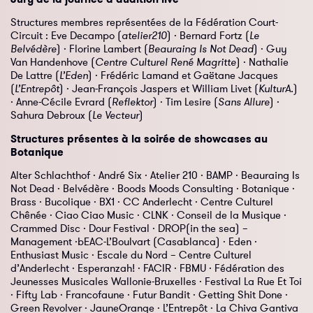
Structures membres représentées de la Fédération Court-
Circuit : Eve Decampo (
atelier210
) · Bernard Fortz (
Le
Belvédère
) · Florine Lambert (
Beauraing Is Not Dead
) · Guy
Van Handenhove (
Centre Culturel René Magritte
) · Nathalie
De Lattre (
L’Eden
) · Frédéric Lamand et Gaëtane Jacques
(
L’Entrepôt
) · Jean-François Jaspers et William Livet (
KulturA.
)
· Anne-Cécile Evrard (
Reflektor
) · Tim Lesire (
Sans Allure
) ·
Sahura Debroux (
Le Vecteur
)
Structures présentes à la soirée de showcases au
Botanique
Alter Schlachthof · André Six · Atelier 210 · BAMP · Beauraing Is
Not Dead · Belvédère · Boods Moods Consulting · Botanique ·
Brass · Bucolique · BX1 · CC Anderlecht · Centre Culturel
Chênée · Ciao Ciao Music · CLNK · Conseil de la Musique ·
Crammed Disc · Dour Festival · DROP(in the sea) –
Management ·bEAC-L’Boulvart (Casablanca) · Eden ·
Enthusiast Music · Escale du Nord – Centre Culturel
d’Anderlecht · Esperanzah! · FACIR · FBMU · Fédération des
Jeunesses Musicales Wallonie-Bruxelles · Festival La Rue Et Toi
· Fifty Lab · Francofaune · Futur Bandit · Getting Shit Done ·
Green Revolver · JauneOrange · L’Entrepôt · La Chiva Gantiva