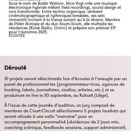
Sous le nom de Bobbi Watson, Alice Vogt crée une musique
électronique hybride mêlant field recordings, sound design et
voix transformée. Entre techno organique, ambient
cinématographique et rythmiques breakées, ses sets
immersifs invitent à la transe autant qu’à la rêverie. Membre
de Pölen Biotope et du duo Soum-Soum, elle multiplie les
résidences (Kiosk Radio, Gimic) et prépare son premier EP
pour l’automne 2025.
ÉCOUTER
Déroulé
10 projets seront sélectionnés lors d’écoutes à l’aveugle par un
panel de professionnel·les (programmateur·rices, agences de
booking, labels, journalistes, studios, artistes, etc.) et se
produiront en live le 20 septembre, au KulturA (Liège).
À l’issue de cette journée d’audition, un jury composé de
membres de Court-Circuit sélectionnera 5 projets lauréats qui
seront alloués à une salle “marraine” pour un
accompagnement personnalisé (résidences de 2 jours min,
coaching scénique, feedbacks sessions, support administratif,