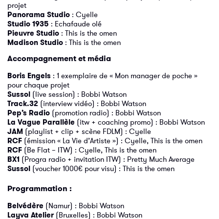
projet
Panorama Studio
: Cyelle
Studio 1935
: Echafaude olé
Pieuvre Studio
: This is the omen
Madison Studio
: This is the omen
Accompagnement et média
Boris Engels
: 1 exemplaire de « Mon manager de poche »
pour chaque projet
Sussol
(live session) : Bobbi Watson
Track.32
(interview vidéo) : Bobbi Watson
Pep’s Radio
(promotion radio) : Bobbi Watson
La Vague Parallèle
(itw + coaching promo) : Bobbi Watson
JAM
(playlist + clip + scène FDLM) : Cyelle
RCF
(émission « La Vie d’Artiste ») : Cyelle, This is the omen
RCF
(Be Flat – ITW) : Cyelle, This is the omen
BX1
(Progra radio + invitation ITW) : Pretty Much Average
Sussol
(voucher 1000€ pour visu) : This is the omen
Programmation :
Belvédère
(Namur) : Bobbi Watson
Layva Atelier
(Bruxelles) : Bobbi Watson