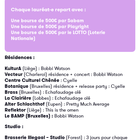
Chaque lauréat·e repart avec :
Une bourse de 500€ par Sabam
Une bourse de 500€ par Playright
Une bourse de 500€ par le LOTTO (Loterie
Nationale)
Résidences :
KulturA
(Liège) : Bobbi Watson
Vecteur
(Charleroi) résidence + concert : Bobbi Watson
Centre Culturel Chênée
: Cyelle
Botanique
(Bruxelles) résidence + release party : Cyelle
Brass
(Bruxelles) : Echafaudage olé
La Clairière
(Lobbes) : Echafaudage olé
Alter Schlachthof
(Eupen) : Pretty Much Average
Reflektor
(Liège) : This is the omen
Le BAMP (Bruxelles) :
Bobbi Watson
Studio :
Brasserie Illegaal – Studio
(Forest) : 3 jours pour chaque